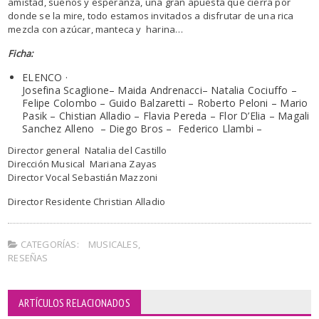
amistad, sueños y esperanza, una gran apuesta que cierra por
donde se la mire, todo estamos invitados a disfrutar de una rica
mezcla con azúcar, manteca y harina…
Ficha:
ELENCO ·
Josefina Scaglione– Maida Andrenacci– Natalia Cociuffo –
Felipe Colombo – Guido Balzaretti – Roberto Peloni – Mario
Pasik – Chistian Alladio – Flavia Pereda – Flor D’Elia – Magali
Sanchez Alleno – Diego Bros – Federico Llambi –
Director general Natalia del Castillo
Dirección Musical Mariana Zayas
Director Vocal Sebastián Mazzoni
Director Residente Christian Alladio
CATEGORÍAS:
MUSICALES
,
RESEÑAS
ARTÍCULOS RELACIONADOS