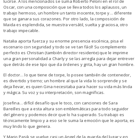
lucirse. A los mencionados se suma Roberto Peloni en el rol de
Oscar, con una composición que se lleva todos los aplausos, un
trabajo hermoso, un hombre un tanto inocente, torpe y… diferente
que se ganara sus corazones. Por otro lado, la composición de
Maida es esplendida, se muestra versátil, suelta y graciosa, otro
trabajo impecable.
Natalia aporta fuerza y su enorme presencia escénica, pisa el
escenario con seguridad y todo se ve tan fácil! Su complemento
perfecto es Christian (también director residente) que le imprime
una gran personalidad a Charly y se las arregla para dejar entrever
que detrás de ese tipo que da órdenes y grita, hay un gran hombre.
El doctor… lo que tiene de torpe, lo posee también de contenedor,
es divertido y tierno; un hombre al que la vida lo sorprende y se
deja llevar, es quien Gina necesitaba para hacer su vida más linda
y mágica. Su voz y su interpretación, son magníficas.
Josefina… difícil desafío que le toco, con canciones de Sara
Bareilles que a esta altura son emblemáticas para todo seguidor
del género y podemos decir que lo ha superado. Su trabajo es
técnicamente limpio y a eso se le suma la emoción que le aporta, es
muy lindo lo que genera.
Y Mario Pasik se vuelve casi un ángel de la guarda del lugar y en