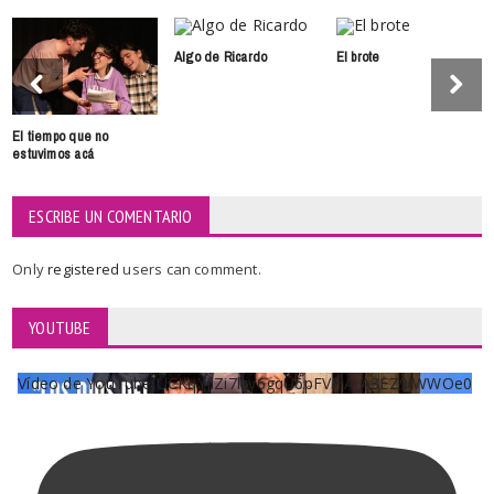
Algo de Ricardo
El brote
El tiempo que no
estuvimos acá
ESCRIBE UN COMENTARIO
Only
registered
users can comment.
YOUTUBE
Vídeo de YouTube UCKqYjiZi7lzy6gqU6pFVFiA_A3EZ9JWWOe0