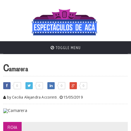
TOGGLE MENU
C
amarera
0
0
0
0
by Cecilia Alejandra Accorinti
,
15/05/2019
FICHA