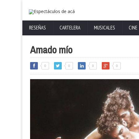
RESEÑAS
CARTELERA
MUSICALES
CINE
Amado mío
0
0
0
0