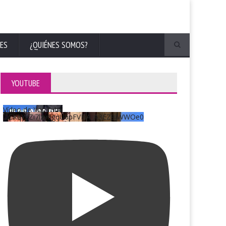
ES
¿QUIÉNES SOMOS?
YOUTUBE
Vídeo de YouTube
UCKqYjiZi7lzy6gqU6pFVFiA_A3EZ9JWWOe0