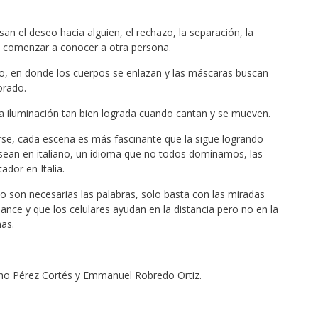
n el deseo hacia alguien, el rechazo, la separación, la
r a comenzar a conocer a otra persona.
mo, en donde los cuerpos se enlazan y las máscaras buscan
orado.
la iluminación tan bien lograda cuando cantan y se mueven.
rse, cada escena es más fascinante que la sigue logrando
s sean en italiano, un idioma que no todos dominamos, las
dor en Italia.
 son necesarias las palabras, solo basta con las miradas
ance y que los celulares ayudan en la distancia pero no en la
as.
cho Pérez Cortés y Emmanuel Robredo Ortiz.