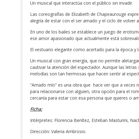
Un musical que interactúa con el público sin invadir.
Las coreografías de Elizabeth de Chapeaurouge expresa
alegría de estar con el ser amado y el ciclo de volve
En uno de los bailes se establece un juego de erotis
ese amor apasionado que actualmente está sobreval
El vestuario elegante como acertado para la época y 
Un musical con gran energía, que no permite aletarga
cautivar la atención del espectador. Aunque las letra
melodías son tan hermosas que hacen sentir al especta
“Amado mío” es una obra que hace ver que a veces no
para relacionarse con alguien, otra opción para el rom
cercanía para estar con esa persona que quieres o am
Ficha:
Intérpretes: Florencia Benítez, Esteban Masturini, Na
Dirección: Valeria Ambrosio.