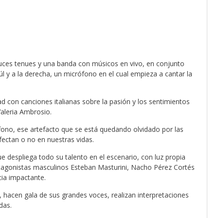
 luces tenues y una banda con músicos en vivo, en conjunto
úl y a la derecha, un micrófono en el cual empieza a cantar la
d con canciones italianas sobre la pasión y los sentimientos
Valeria Ambrosio.
fono, ese artefacto que se está quedando olvidado por las
fectan o no en nuestras vidas.
ue despliega todo su talento en el escenario, con luz propia
tagonistas masculinos Esteban Masturini, Nacho Pérez Cortés
ia impactante.
, hacen gala de sus grandes voces, realizan interpretaciones
das.