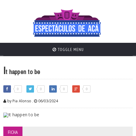
TOGGLE MENU
I
t happen to be
0
0
0
0
by Pia Alonso
,
06/03/2024
FICHA