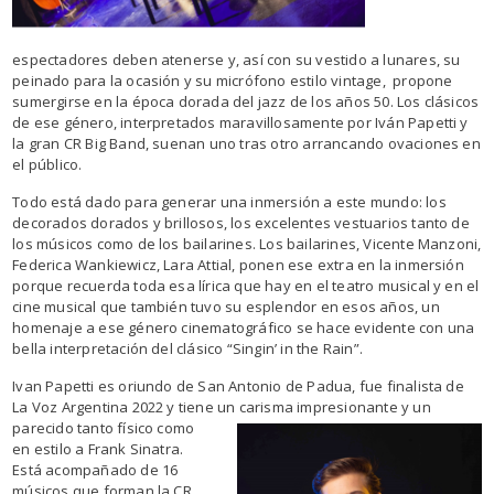
espectadores deben atenerse y, así con su vestido a lunares, su
peinado para la ocasión y su micrófono estilo vintage, propone
sumergirse en la época dorada del jazz de los años 50. Los clásicos
de ese género, interpretados maravillosamente por Iván Papetti y
la gran CR Big Band, suenan uno tras otro arrancando ovaciones en
el público.
Todo está dado para generar una inmersión a este mundo: los
decorados dorados y brillosos, los excelentes vestuarios tanto de
los músicos como de los bailarines. Los bailarines, Vicente Manzoni,
Federica Wankiewicz, Lara Attial, ponen ese extra en la inmersión
porque recuerda toda esa lírica que hay en el teatro musical y en el
cine musical que también tuvo su esplendor en esos años, un
homenaje a ese género cinematográfico se hace evidente con una
bella interpretación del clásico “Singin’ in the Rain”.
Ivan Papetti es oriundo de San Antonio de Padua, fue finalista de
La Voz Argentina 2022 y tiene un carisma
impresionante y un
parecido tanto físico como
en estilo a Frank Sinatra.
Está acompañado de 16
músicos que forman la CR