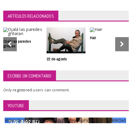
ARTÍCULOS RELACIONADOS
Hair
Ojalá las paredes
gritaran
22 de agosto
ESCRIBE UN COMENTARIO
Only
registered
users can comment.
YOUTUBE
Vídeo de YouTube UCKqYjiZi7lzy6gqU6pFVFiA_A3EZ9JWWOe0