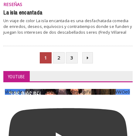
RESEÑAS
La isla encantada
Un viaje de color La isla encantada es una desfachatada comedia
de enredos, deseos, equívocos y contratiempos donde se funden y
juegan los intereses de dos descabellados seres (Fredy Villareal
1
2
3
YOUTUBE
Vídeo de YouTube UCKqYjiZi7lzy6gqU6pFVFiA_A3EZ9JWWOe0