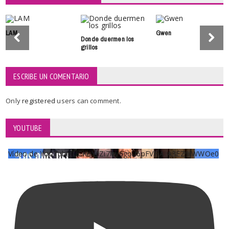
LAM
Gwen
Donde duermen los
grillos
ESCRIBE UN COMENTARIO
Only
registered
users can comment.
YOUTUBE
Vídeo de YouTube UCKqYjiZi7lzy6gqU6pFVFiA_A3EZ9JWWOe0