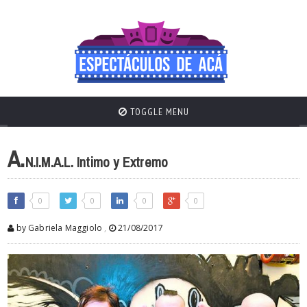
TOGGLE MENU
A.
N.I.M.A.L. Intimo y Extremo
0
0
0
0
by Gabriela Maggiolo
,
21/08/2017