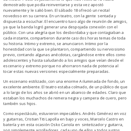
demostrado que podía reinventarse y esta vez apostó
nuevamente y le salió bien. El sábado 18 ofreció un recital
novedoso en su carrera. En un teatro, con la gente sentada y
dispuesta a escuchar. El encuentro tuvo algo de reunión de amigos,
ya que la banda logró generar una despojada conexión con el
público. Con una alegría que los desbordaba y que contagiaban a
cada instante, compartieron durante casi dos horas temas de toda
su historia. Intimo y extremo, se anunciaron. Intimo por la
honestidad con la que se plantaron, compartiendo su nerviosismo
previo, contando algunas anécdotas, cargándose entre ellos como
adolescentes y hasta saludando a los amigos que veían desde el
escenario y extremo porque no ahorraron nada de potencia al
tocar estas nuevas versiones especialmente preparadas.
Un escenario estilizado, con una enorme A iluminada de fondo, un
excelente ambiente. El teatro estaba colmado, de un público de que
a lo largo de los años se abrió en un abanico de edades. Claro que
estaban los muchachos de remera negra y campera de cuero, pero
también sus hijos.
Como espectáculo, estuvieron impecables. Andrés Giménez en voz
y guitarras, Cristian Titi Lapolla en bajo y voces, Marcelo Castro en
batería y en esta ocasión Osko Cariola en sintetizador y guitarra,
son simplemente arrolladores, cada uno de ellos y todos juntos,