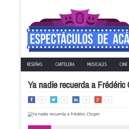
RESEÑAS
CARTELERA
MUSICALES
CINE
Ya nadie recuerda a Frédéric
0
0
0
0