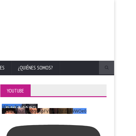
ES
¿QUIÉNES SOMOS?
YOUTUBE
Vídeo de YouTube
UCKqYjiZi7lzy6gqU6pFVFiA_A3EZ9JWWOe0