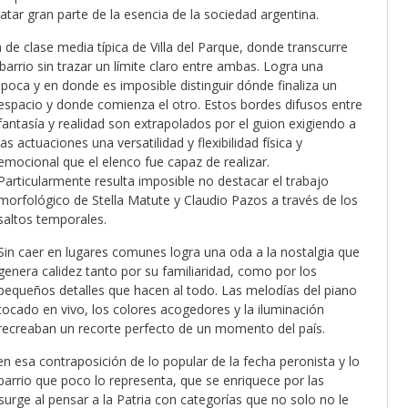
tar gran parte de la esencia de la sociedad argentina.
de clase media típica de Villa del Parque, donde transcurre
 barrio sin trazar un límite claro entre ambas. Logra una
 época y en donde
es imposible distinguir dónde finaliza un
espacio y donde comienza el otro. Estos bordes difusos entre
fantasía y realidad son extrapolados por el guion exigiendo a
las actuaciones una versatilidad y flexibilidad física y
emocional que el elenco fue capaz de realizar.
Particularmente resulta imposible no destacar el trabajo
morfológico de Stella Matute y Claudio Pazos a través de los
saltos temporales.
Sin caer en lugares comunes logra una oda a la nostalgia que
genera calidez tanto por su familiaridad, como por los
pequeños detalles que hacen al todo. Las melodías del piano
tocado en vivo, los colores acogedores y la iluminación
recreaban un recorte perfecto de un momento del país.
en esa contraposición de lo popular de la fecha peronista y lo
barrio que poco lo representa, que se enriquece por las
rge al pensar a la Patria con categorías que no solo no le