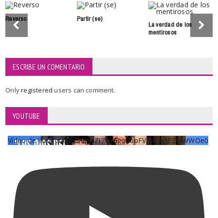
Reverso
Partir (se)
La verdad de los
mentirosos
ESCRIBE UN COMENTARIO
Only
registered
users can comment.
YOUTUBE
Vídeo de YouTube UCKqYjiZi7lzy6gqU6pFVFiA_A3EZ9JWWOe0