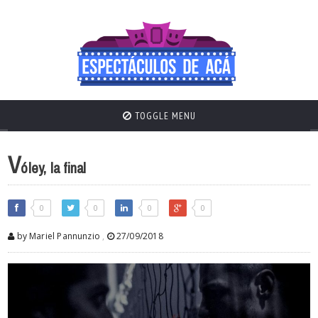
TOGGLE MENU
V
óley, la final
0
0
0
0
by Mariel Pannunzio
,
27/09/2018