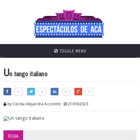
TOGGLE MENU
U
n tango italiano
0
0
0
0
by Cecilia Alejandra Accorinti
,
21/09/2023
FICHA