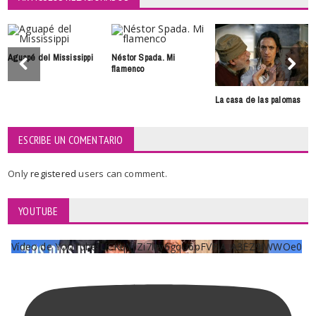
Aguapé del Mississippi
Néstor Spada. Mi
flamenco
La casa de las palomas
ESCRIBE UN COMENTARIO
Only
registered
users can comment.
YOUTUBE
Vídeo de YouTube UCKqYjiZi7lzy6gqU6pFVFiA_A3EZ9JWWOe0