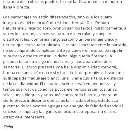
discurso de la obra es poético, lo cual la distancia de la denuncia
llana y directa.
Los personajes no están diferenciados, sino que los cuatro
integrantes del elenco: Carla Hildner, Hernán Oro, Débora
Paturlanne y Ricardo Toro, pronuncian los textos indistintamente; a
veces los corean, a veces se turnan e intercalan y cumplen
distintos roles. Conforman algo así como un personaje único y
neutro que está cuadruplicado. El relato, concretamente lo narrado,
no se comprende completamente ya que en el recurso de repetir,
susurrar y desestructurar lo dicho, algo queda flotando; la
propuesta apela a algo menos lineal y más abarcativo de lo
sensorial. El grupo presenta una bella disponibilidad corporal,
buena comunicación entre sí y facilidad interpretativa. Llevan una
sutil capa de maquillaje blanco, una liviana cubierta que distancia
de la cotidianeidad. El espacio escénico está en penumbras y
tantos sus rostros como los pocos elementos escénicos: unas
sillas, unos bloques y unas máscaras, todo blanco, genera un
cierto efecto iridiscente que atrae la mirada del espectador. La
juventud de los actores agrega una energía de felicidad a todo el
suceso; el ímpetu y las ganas de actuar sobrepasan la escena.
Atractiva e interesante.
Ficha