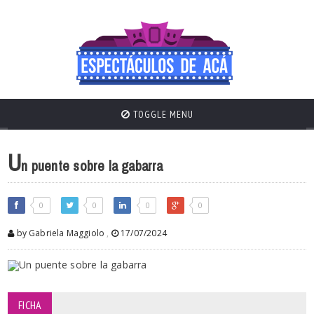
TOGGLE MENU
U
n puente sobre la gabarra
0
0
0
0
by Gabriela Maggiolo
,
17/07/2024
FICHA