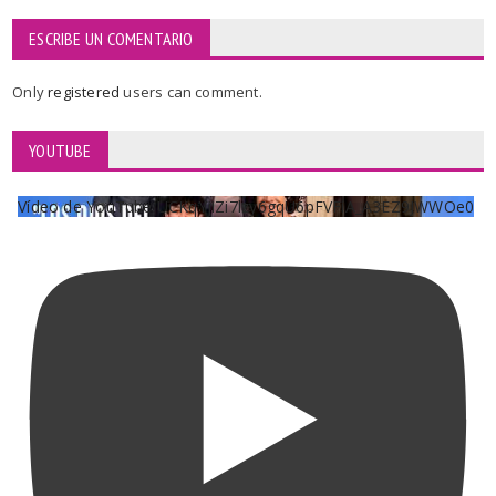
ESCRIBE UN COMENTARIO
Only
registered
users can comment.
YOUTUBE
Vídeo de YouTube UCKqYjiZi7lzy6gqU6pFVFiA_A3EZ9JWWOe0