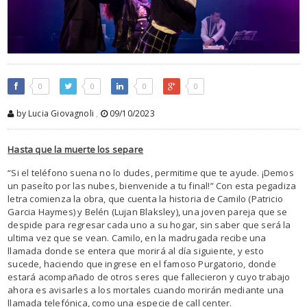
0
0
0
0
by Lucia Giovagnoli
,
09/10/2023
Hasta que la muerte los separe
“Si el teléfono suena no lo dudes, permitime que te ayude. ¡Demos
un paseíto por las nubes, bienvenide a tu final!” Con esta pegadiza
letra comienza la obra, que cuenta la historia de Camilo (Patricio
Garcia Haymes) y Belén (Lujan Blaksley), una joven pareja que se
despide para regresar cada uno a su hogar, sin saber que será la
ultima vez que se vean. Camilo, en la madrugada recibe una
llamada donde se entera que morirá al día siguiente, y esto
sucede, haciendo que ingrese en el famoso Purgatorio, donde
estará acompañado de otros seres que fallecieron y cuyo trabajo
ahora es avisarles a los mortales cuando morirán mediante una
llamada
telefónica, como una especie de call center.