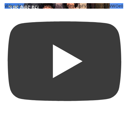
Vídeo de YouTube UCKqYjiZi7lzy6gqU6pFVFiA_A3EZ9JWWOe0