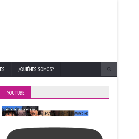
ES
¿QUIÉNES SOMOS?
YOUTUBE
Vídeo de YouTube
UCKqYjiZi7lzy6gqU6pFVFiA_A3EZ9JWWOe0