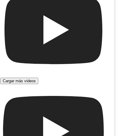
ia. Alice by heart
El burgués gentilhombre
Cargar más videos