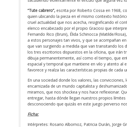
sacudiendo violentamente el vínculo que alguna vez lo
“Tute cabrero”,
escrita por Roberto Cossa en 1968, cob
quien ubicando la pieza en el mismo contexto histórico
cruel actualidad que nos acecha, resignificando el con
elenco encabezado por el propio Graciosi que interpr
Fernando Rico (Bruni), Élida Schinocca (Matilde/Rosa),
a estos personajes tan vivos, y que se acompañan en
que van surgiendo a medida que van transitando los d
los tres escritorios dispuestos en la oficina, que irá
dibuja permanentemente, así como el tiempo, que ent
espacial y temporal que mantiene en vilo y atento al 
favorece y realza las características propias de cada 
En una sociedad donde los valores, las convicciones, l
encarnizada de un mundo capitalista y deshumanizad
miramos, que nos shockea y nos hace reflexionar. Q
entregar, hasta dónde llegan nuestros propios límites 
desconociendo que quizás en este juego perverso no
Ficha:
Intérpretes: Rosario Albornoz, Patricia Durán, Jorge 