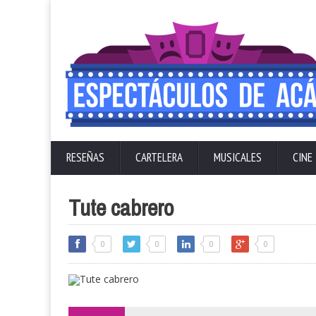
RESEÑAS
CARTELERA
MUSICALES
CINE
Tute cabrero
0
0
0
0