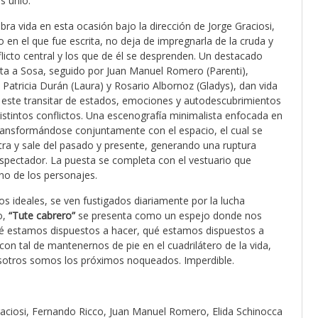
s unió.
ra vida en esta ocasión bajo la dirección de Jorge Graciosi,
 en el que fue escrita, no deja de impregnarla de la cruda y
flicto central y los que de él se desprenden. Un destacado
eta a Sosa, seguido por Juan Manuel Romero (Parenti),
 Patricia Durán (Laura) y Rosario Albornoz (Gladys), dan vida
 este transitar de estados, emociones y autodescubrimientos
istintos conflictos. Una escenografía minimalista enfocada en
n transformándose conjuntamente con el espacio, el cual se
ra y sale del pasado y presente, generando una ruptura
espectador. La puesta se completa con el vestuario que
uno de los personajes.
os ideales, se ven fustigados diariamente por la lucha
o,
“Tute cabrero”
se presenta como un espejo donde nos
ué estamos dispuestos a hacer, qué estamos dispuestos a
con tal de mantenernos de pie en el cuadrilátero de la vida,
sotros somos los próximos noqueados. Imperdible.
Graciosi, Fernando Ricco, Juan Manuel Romero, Elida Schinocca