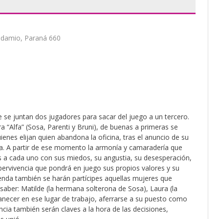
Andamio, Paraná 660
e se juntan dos jugadores para sacar del juego a un tercero.
a “Alfa” (Sosa, Parenti y Bruni), de buenas a primeras se
uienes elijan quien abandona la oficina, tras el anuncio de su
esa. A partir de ese momento la armonía y camaradería que
os a cada uno con sus miedos, su angustia, su desesperación,
ervivencia que pondrá en juego sus propios valores y su
nda también se harán partícipes aquellas mujeres que
saber: Matilde (la hermana solterona de Sosa), Laura (la
manecer en ese lugar de trabajo, aferrarse a su puesto como
ncia también serán claves a la hora de las decisiones,