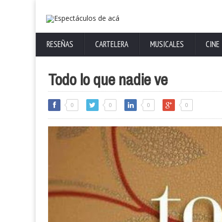
RESEÑAS
CARTELERA
MUSICALES
CINE
Todo lo que nadie ve
0
0
0
0