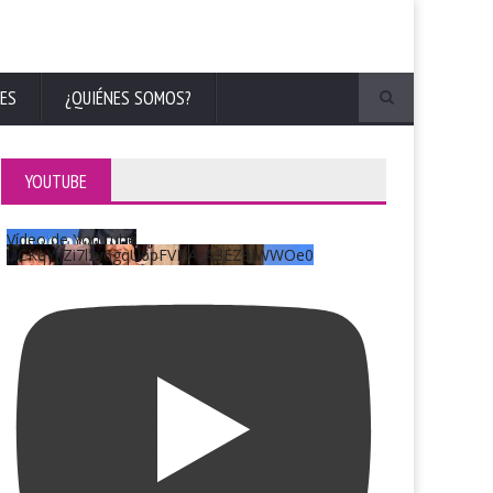
ES
¿QUIÉNES SOMOS?
YOUTUBE
Vídeo de YouTube
UCKqYjiZi7lzy6gqU6pFVFiA_A3EZ9JWWOe0