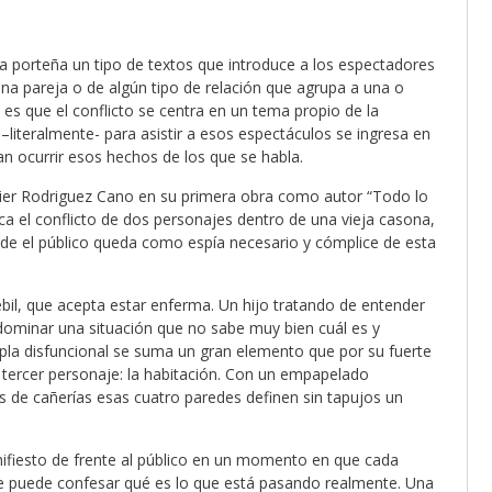
a porteña un tipo de textos que introduce a los espectadores
una pareja o de algún tipo de relación que agrupa a una o
e es que el conflicto se centra en un tema propio de la
literalmente- para asistir a esos espectáculos se ingresa en
n ocurrir esos hechos de los que se habla.
vier Rodriguez Cano en su primera obra como autor “Todo lo
oca el conflicto de dos personajes dentro de una vieja casona,
de el público queda como espía necesario y cómplice de esta
il, que acepta estar enferma. Un hijo tratando de entender
 dominar una situación que no sabe muy bien cuál es y
pla disfuncional se suma un gran elemento que por su fuerte
ercer personaje: la habitación. Con un empapelado
 de cañerías esas cuatro paredes definen sin tapujos un
nifiesto de frente al público en un momento en que cada
nde puede confesar qué es lo que está pasando realmente. Una