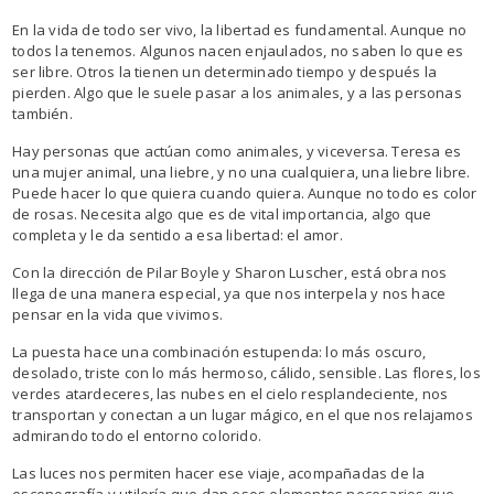
En la vida de todo ser vivo, la libertad es fundamental. Aunque no
todos la tenemos. Algunos nacen enjaulados, no saben lo que es
ser libre. Otros la tienen un determinado tiempo y después la
pierden. Algo que le suele pasar a los animales, y a las personas
también.
Hay personas que actúan como animales, y viceversa. Teresa es
una mujer animal, una liebre, y no una cualquiera, una liebre libre.
Puede hacer lo que quiera cuando quiera. Aunque no todo es color
de rosas. Necesita algo que es de vital importancia, algo que
completa y le da sentido a esa libertad: el amor.
Con la dirección de Pilar Boyle y Sharon Luscher, está obra nos
llega de una manera especial, ya que nos interpela y nos hace
pensar en la vida que vivimos.
La puesta hace una combinación estupenda: lo más oscuro,
desolado, triste con lo más hermoso, cálido, sensible. Las flores, los
verdes atardeceres, las nubes en el cielo resplandeciente, nos
transportan y conectan a un lugar mágico, en el que nos relajamos
admirando todo el entorno colorido.
Las luces nos permiten hacer ese viaje, acompañadas de la
escenografía y utilería que dan esos elementos necesarios que