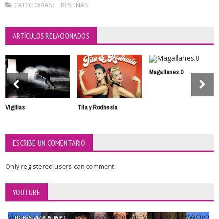
CATEGORÍAS:
RESEÑAS
ARTÍCULOS RELACIONADOS
Magallanes.0
Vigilias
Tita y Rodhesia
ESCRIBE UN COMENTARIO
Only
registered
users can comment.
YOUTUBE
Vídeo de YouTube UCKqYjiZi7lzy6gqU6pFVFiA_A3EZ9JWWOe0