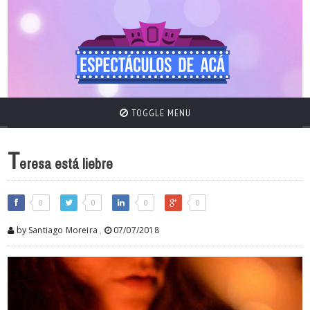
TOGGLE MENU
T
eresa está liebre
0
0
0
0
by Santiago Moreira
,
07/07/2018