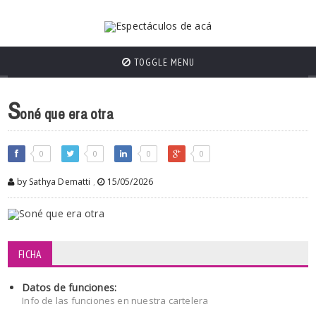
TOGGLE MENU
S
oné que era otra
0
0
0
0
by Sathya Dematti
,
15/05/2026
FICHA
Datos de funciones:
Info de las funciones en nuestra cartelera