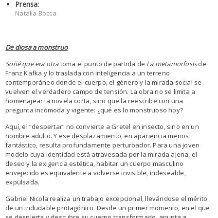
Prensa:
Natalia Bocca
De diosa a monstruo
Soñé que era otra
toma el punto de partida de
La metamorfosis
de
Franz Kafka y lo traslada con inteligencia a un terreno
contemporáneo donde el cuerpo, el género y la mirada social se
vuelven el verdadero campo de tensión. La obra no se limita a
homenajear la novela corta, sino que la reescribe con una
pregunta incómoda y vigente: ¿qué es lo monstruoso hoy?
Aquí, el “despertar” no convierte a Gretel en insecto, sino en un
hombre adulto. Y ese desplazamiento, en apariencia menos
fantástico, resulta profundamente perturbador. Para una joven
modelo cuya identidad está atravesada por la mirada ajena, el
deseo y la exigencia estética, habitar un cuerpo masculino
envejecido es equivalente a volverse invisible, indeseable,
expulsada.
Gabriel Nicola realiza un trabajo excepcional, llevándose el mérito
de un indudable protagónico. Desde un primer momento, en el que
se despierta y descubre su cuerpo transformado, apunta a