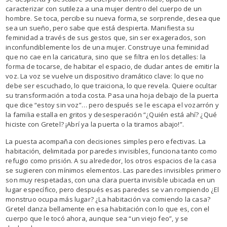
caracterizar con sutileza a una mujer dentro del cuerpo de un
hombre. Se toca, percibe su nueva forma, se sorprende, desea que
sea un sueño, pero sabe que está despierta. Manifiesta su
feminidad a través de sus gestos que, sin ser exagerados, son
inconfundiblemente los de una mujer. Construye una feminidad
que no cae en la caricatura, sino que se filtra en los detalles: la
forma de tocarse, de habitar el espacio, de dudar antes de emitir la
voz. La voz se vuelve un dispositivo dramático clave: lo que no
debe ser escuchado, lo que traiciona, lo que revela. Quiere ocultar
su transformación a toda costa. Pasa una hoja debajo de la puerta
que dice “estoy sin voz”… pero después se le escapa el vozarrón y
la familia estalla en gritos y desesperación “¿Quién está ahí? ¿Qué
hiciste con Gretel? ¡Abrí ya la puerta o la tiramos abajo!”.
La puesta acompaña con decisiones simples pero efectivas. La
habitación, delimitada por paredes invisibles, funciona tanto como
refugio como prisión. A su alrededor, los otros espacios de la casa
se sugieren con mínimos elementos. Las paredes invisibles primero
son muy respetadas, con una clara puerta invisible ubicada en un
lugar específico, pero después esas paredes se van rompiendo ¿El
monstruo ocupa más lugar? ¿La habitación va comiendo la casa?
Gretel danza bellamente en esa habitación con lo que es, con el
cuerpo que le tocó ahora, aunque sea “un viejo feo”, y se