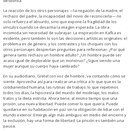
desborda.
La reacción de los otros personajes —la negación de la madre, el
rechazo del padre, la incapacidad del novio de reconocerla— no
solo refuerza el absurdo, sino que expone la fragilidad de los
vínculos cuando se desarma la imagen esperada. La obra
incomoda sin necesidad de subrayar. La inspiración en Kafka es
evidente, pero también lo son las decisiones artísticas originales: el
problema es de género, y los contrastes y los choques con los
otros personajes despiertan preguntas para reflexionar. ¿Por qué
genera tanto rechazo un hombre adulto? ¿Un hombre puede ser
acaso igual de deplorable que un monstruo? ¿Sigue siendo una
mujer aunque su cuerpo haya cambiado?
En su audiodiario, Gretel con voz de hombre, va contando cómo se
siente. Aprovecha así para realizar una crítica a lo que que es la
cotidianeidad humana, las rutinas de trabajo, lo que repetimos
todos los días, la hipocresía del mundo del modelaje, los malos
tratos y la dieta estricta. Ahora tiene, al mismo tiempo que una
prisión, una nueva libertad. Puede comer lo que quiera. Puede
quedarse en su habitación en paz sin la obligación de lidiar con el
mundo exterior. Emerge algo más ambiguo: en medio del encierro y
la exclusión, hay una forma de libertad. La prisión es también una
pausa.