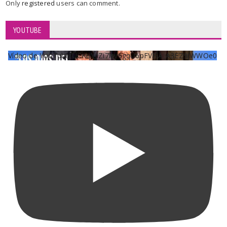
Only
registered
users can comment.
YOUTUBE
Vídeo de YouTube UCKqYjiZi7lzy6gqU6pFVFiA_A3EZ9JWWOe0