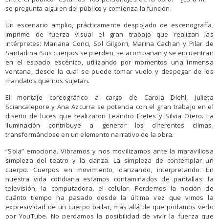
se pregunta alguien del público y comienza la función.
Un escenario amplio, prácticamente despojado de escenografía,
imprime de fuerza visual el gran trabajo que realizan las
intérpretes: Mariana Conci, Sol Gilgorri, Marina Cachan y Pilar de
Santadina. Sus cuerpos se pierden, se acompañan y se encuentran
en el espacio escénico, utilizando por momentos una inmensa
ventana, desde la cual se puede tomar vuelo y despegar de los
mandatos que nos sujetan.
El montaje coreográfico a cargo de Carola Diehl, Julieta
Sciancalepore y Ana Azcurra se potencia con el gran trabajo en el
diseño de luces que realizaron Leandro Fretes y Silvia Otero. La
iluminación contribuye a generar los diferentes climas,
transformándose en un elemento narrativo de la obra.
“Sola” emociona. Vibramos y nos movilizamos ante la maravillosa
simpleza del teatro y la danza. La simpleza de contemplar un
cuerpo. Cuerpos en movimiento, danzando, interpretando. En
nuestra vida cotidiana estamos contaminados de pantallas: la
televisión, la computadora, el celular. Perdemos la noción de
cuánto tiempo ha pasado desde la última vez que vimos la
expresividad de un cuerpo bailar, más allá de que podamos verlo
por YouTube. No perdamos la posibilidad de vivir la fuerza que