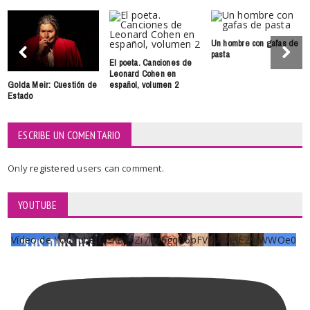
Un hombre con gafas de
pasta
El poeta. Canciones de
Leonard Cohen en
Golda Meir: Cuestión de
español, volumen 2
Estado
ESCRIBE UN COMENTARIO
Only
registered
users can comment.
YOUTUBE
Vídeo de YouTube UCKqYjiZi7lzy6gqU6pFVFiA_A3EZ9JWWOe0