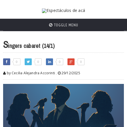
TOGGLE MENU
S
ingers cabaret (14/1)
0
0
0
0
by Cecilia Alejandra Accorinti
,
29/12/2025