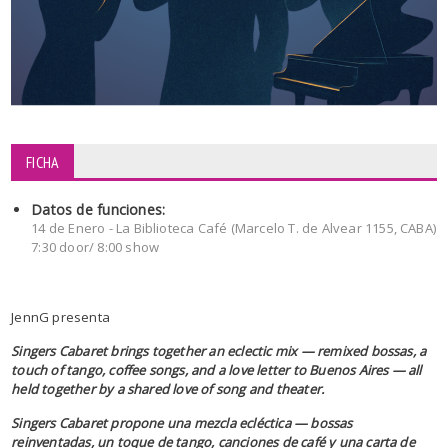
FICHA
Datos de funciones:
14 de Enero - La Biblioteca Café (Marcelo T. de Alvear 1155, CABA)
7:30 door/ 8:00 show
JennG presenta
Singers Cabaret brings together an eclectic mix — remixed bossas, a
touch of tango, coffee songs, and a love letter to Buenos Aires — all
held together by a shared love of song and theater.
Singers Cabaret propone una mezcla ecléctica — bossas
reinventadas, un toque de tango, canciones de café y una carta de