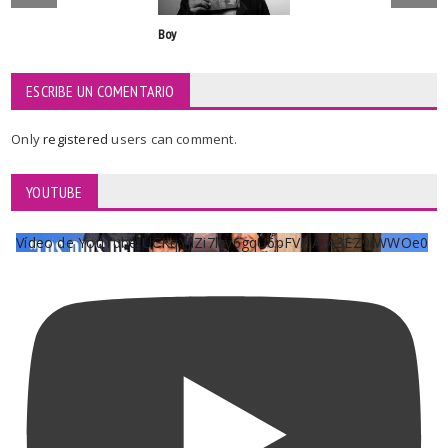
Boy
ESCRIBE UN COMENTARIO
Only
registered
users can comment.
YOUTUBE
Vídeo de YouTube UCKqYjiZi7lzy6gqU6pFVFiA_A3EZ9JWWOe0