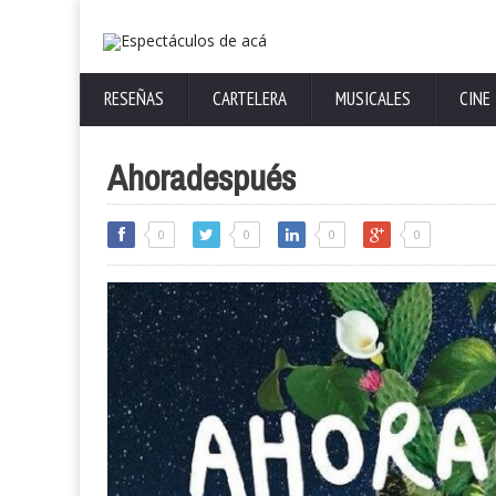
RESEÑAS
CARTELERA
MUSICALES
CINE
Ahoradespués
0
0
0
0