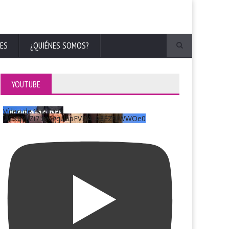
ES
¿QUIÉNES SOMOS?
YOUTUBE
Vídeo de YouTube
UCKqYjiZi7lzy6gqU6pFVFiA_A3EZ9JWWOe0