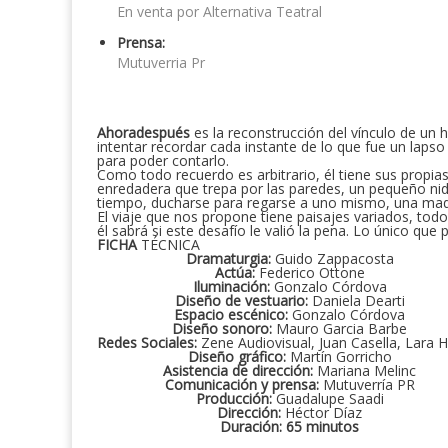
En venta por Alternativa Teatral
Prensa:
Mutuverria Pr
Ahoradespués
es la reconstrucción del vínculo de un
intentar recordar cada instante de lo que fue un lapso 
para poder contarlo.
Como todo recuerdo es arbitrario, él tiene sus propia
enredadera que trepa por las paredes, un pequeño nido
tiempo, ducharse para regarse a uno mismo, una madr
El viaje que nos propone tiene paisajes variados, todo
él sabrá si este desafío le valió la pena. Lo único q
FICHA
TÉCNICA
Dramaturgia:
Guido Zappacosta
Actúa:
Federico Ottone
Iluminación:
Gonzalo Córdova
Diseño de vestuario:
Daniela Dearti
Espacio escénico:
Gonzalo Córdova
Diseño sonoro:
Mauro Garcia Barbe
Redes Sociales:
Zene Audiovisual, Juan Casella, Lara 
Diseño gráfico:
Martín Gorricho
Asistencia de dirección:
Mariana Melinc
Comunicación y prensa:
Mutuverría PR
Producción:
Guadalupe Saadi
Dirección:
Héctor Díaz
Duración: 65 minutos