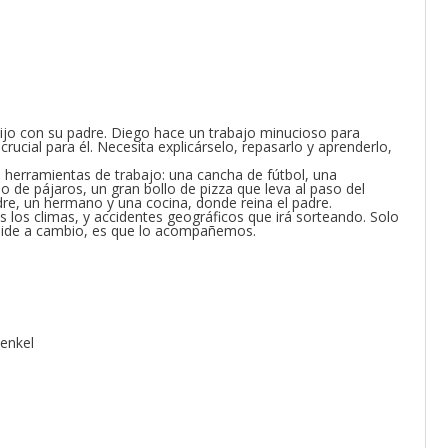
 hijo con su padre. Diego hace un trabajo minucioso para
crucial para él. Necesita explicárselo, repasarlo y aprenderlo,
s herramientas de trabajo: una cancha de fútbol, una
 de pájaros, un gran bollo de pizza que leva al paso del
e, un hermano y una cocina, donde reina el padre.
s los climas, y accidentes geográficos que irá sorteando. Solo
ue pide a cambio, es que lo acompañemos.
Henkel