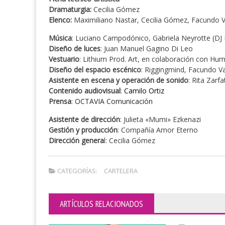
Dramaturgia:
Cecilia Gómez
Elenco:
Maximiliano Nastar, Cecilia Gómez, Facundo V
Música
: Luciano Campodónico, Gabriela Neyrotte (D
Diseño de luces
: Juan Manuel Gagino Di Leo
Vestuario
: Lithium Prod. Art, en colaboración con Hu
Diseño del espacio escénico
: Riggingmind, Facundo V
Asistente en escena y operación de sonido
: Rita Zarfa
Contenido audiovisual
:
Camilo Ortiz
Prensa
:
OCTAVIA Comunicación
Asistente de dirección
: Julieta «Mumi» Ezkenazi
Gestión y producción
: Compañía Amor Eterno
Dirección genera
l: Cecilia Gómez
CATEGORÍAS:
CARTELERA
ARTÍCULOS RELACIONADOS