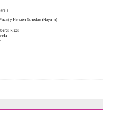
arela
J Paca) y Nehuén Schedan (Nayaim)
mberto Rizzo
arela
ti