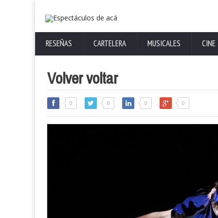
RESEÑAS
CARTELERA
MUSICALES
CINE
Volver voltar
0
0
0
0