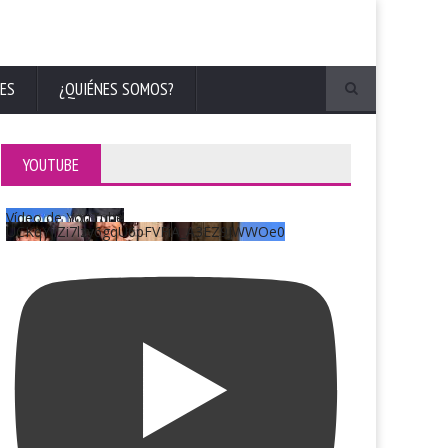
ES
¿QUIÉNES SOMOS?
YOUTUBE
Vídeo de YouTube
UCKqYjiZi7lzy6gqU6pFVFiA_A3EZ9JWWOe0