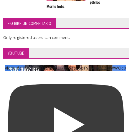
público
Morite beba
ESCRIBE UN COMENTARIO
Only
registered
users can comment.
YOUTUBE
Vídeo de YouTube UCKqYjiZi7lzy6gqU6pFVFiA_A3EZ9JWWOe0