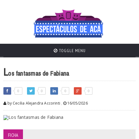
TOGGLE MENU
L
os fantasmas de Fabiana
0
0
0
0
by Cecilia Alejandra Accorinti
,
16/05/2026
FICHA