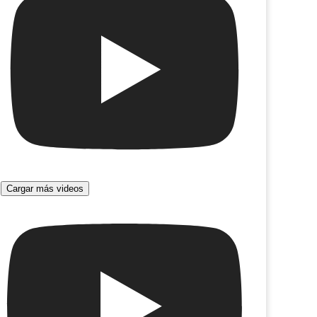
iña helada
Abre tus alas
Cargar más videos