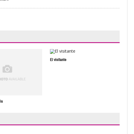
El visitante
La n
ia