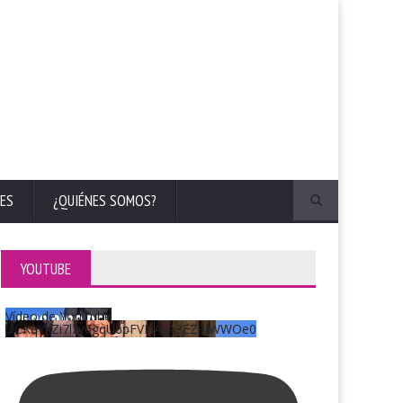
ES
¿QUIÉNES SOMOS?
YOUTUBE
Vídeo de YouTube
UCKqYjiZi7lzy6gqU6pFVFiA_A3EZ9JWWOe0