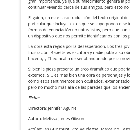
gran importancia, ya que su fallecimiento genera la 
continuar viviendo cerca de sus amigos, pero esto no
El guion, en este caso traducción del texto original
particular que incluye textos que se superponen o se i
formas de enunciación no naturalistas, pero que aun a
un dispositivo que nos permite identificarnos con los 
La obra está regida por la desesperación. Los tres jó
frustración: Babette es escritora y nadie publica su o
hacerlo, y Theo acaba de ser abandonado por su novia
Si bien la pieza presenta un arco dramático que podría
externos, SIC es más bien una obra de personajes y l
cómo esos sentimientos son ocultados, exteriorizados
pero no mucho más allá de las paredes que los encier
Ficha:
Directora: Jennifer Aguirre
Autora: Melissa James Gibson
Actúan: Ian Guinzburg, Vito Vaudagna, Marcelino Caste