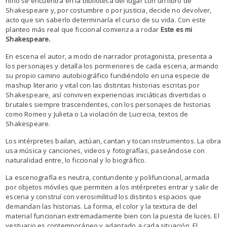
niño se encuentra en la biblioteca del lugar con un libro de
Shakespeare y, por costumbre o por justicia, decide no devolver,
acto que sin saberlo determinaría el curso de su vida. Con este
planteo más real que ficcional comienza a rodar
Este es mi
Shakespeare.
En escena el autor, a modo de narrador protagonista, presenta a
los personajes y detalla los pormenores de cada escena, armando
su propio camino autobiográfico fundiéndolo en una especie de
mashup literario y vital con las distintas historias escritas por
Shakespeare, así conviven experiencias iniciáticas divertidas o
brutales siempre trascendentes, con los personajes de historias
como Romeo y Julieta o La violación de Lucrecia, textos de
Shakespeare.
Los intérpretes bailan, actúan, cantan y tocan instrumentos. La obra
usa música y canciones, videos y fotografías, paseándose con
naturalidad entre, lo ficcional y lo biográfico.
La escenografía es neutra, contundente y polifuncional, armada
por objetos móviles que permiten a los intérpretes entrar y salir de
escena y construí con verosimilitud los distintos espacios que
demandan las historias. La forma, el color y la textura de del
material funcionan extremadamente bien con la puesta de luces. El
vestuario es contemporáneo y adaptado a cada situación. El