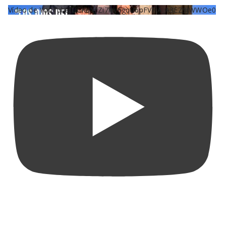
Vídeo de YouTube UCKqYjiZi7lzy6gqU6pFVFiA_A3EZ9JWWOe0