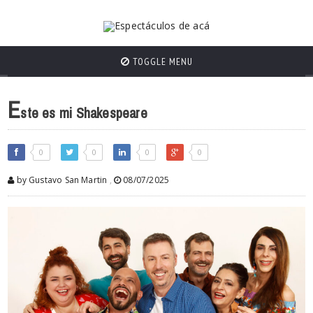
TOGGLE MENU
E
ste es mi Shakespeare
0
0
0
0
by Gustavo San Martin
,
08/07/2025