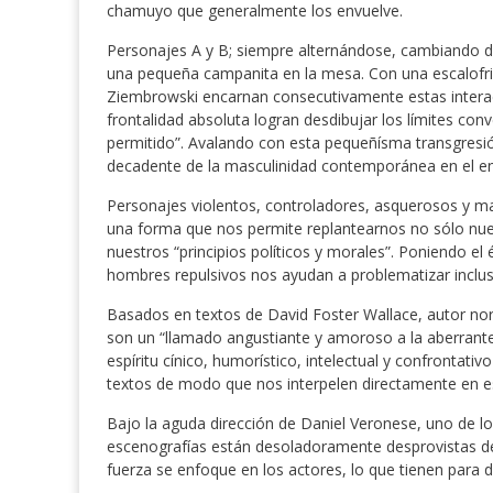
chamuyo que generalmente los envuelve.
Personajes A y B; siempre alternándose, cambiando d
una pequeña campanita en la mesa. Con una escalofria
Ziembrowski encarnan consecutivamente estas interacc
frontalidad absoluta logran desdibujar los límites con
permitido”. Avalando con esta pequeñísma transgresió
decadente de la masculinidad contemporánea en el e
Personajes violentos, controladores, asquerosos y ma
una forma que nos permite replantearnos no sólo nues
nuestros “principios políticos y morales”. Poniendo el
hombres repulsivos nos ayudan a problematizar inclus
Basados en textos de David Foster Wallace, autor no
son un “llamado angustiante y amoroso a la aberrante
espíritu cínico, humorístico, intelectual y confrontativo
textos de modo que nos interpelen directamente en e
Bajo la aguda dirección de Daniel Veronese, uno de lo
escenografías están desoladoramente desprovistas de o
fuerza se enfoque en los actores, lo que tienen para de