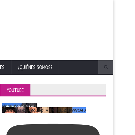
ES
¿QUIÉNES SOMOS?
YOUTUBE
Vídeo de YouTube
UCKqYjiZi7lzy6gqU6pFVFiA_A3EZ9JWWOe0