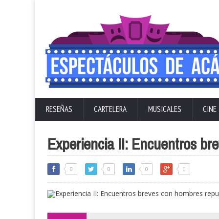
RESEÑAS
CARTELERA
MUSICALES
CINE
Experiencia II: Encuentros br
0
0
0
0