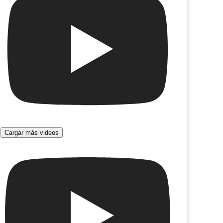
Cargar más videos
noche dos veces
Génesis