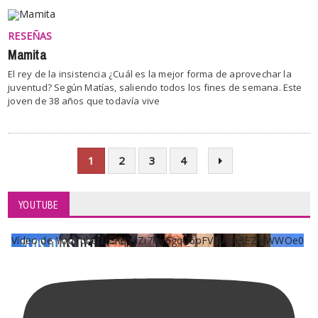
RESEÑAS
Mamita
El rey de la insistencia ¿Cuál es la mejor forma de aprovechar la
juventud? Según Matías, saliendo todos los fines de semana. Este
joven de 38 años que todavía vive
1
2
3
4
YOUTUBE
Vídeo de YouTube UCKqYjiZi7lzy6gqU6pFVFiA_A3EZ9JWWOe0