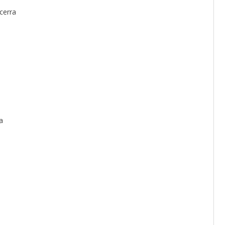
cerra
a