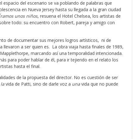
l espacio del escenario se va poblando de palabras que
lescencia en Nueva Jersey hasta su llegada a la gran ciudad
Éramos unos niños
, resuena el Hotel Chelsea, los artistas de
r sobre todo: su encuentro con Robert, pareja y amigo con
tento de documentar sus mejores logros artísticos, ni de
a llevaron a ser quien es. La obra viaja hasta finales de 1989,
Mapplethorpe, marcando así una temporalidad intencionada.
s para poder hablar de él, para ir tejiendo en el relato los
istas hasta el final.
nalidades de la propuesta del director. No es cuestión de ser
r
la
vida de Patti, sino de darle voz a
una
vida que no puede