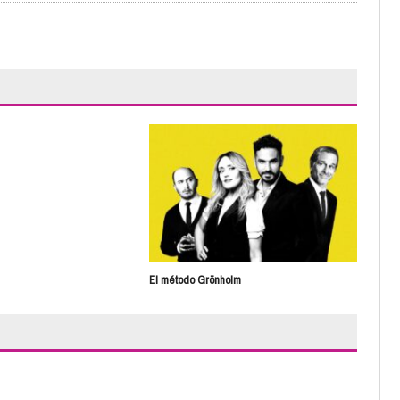
Alm
El método Grönholm