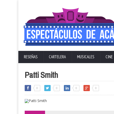
RESEÑAS
CARTELERA
MUSICALES
CINE
Patti Smith
0
0
0
0