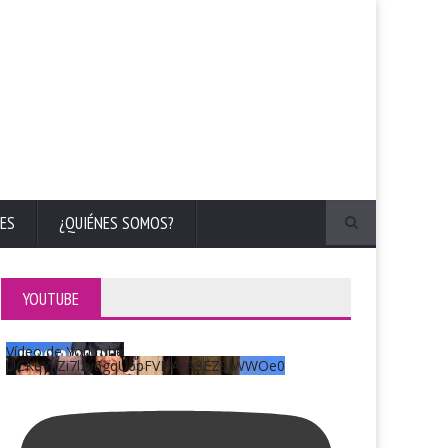
ES
¿QUIÉNES SOMOS?
YOUTUBE
Vídeo de YouTube
UCKqYjiZi7lzy6gqU6pFVFiA_A3EZ9JWWOe0