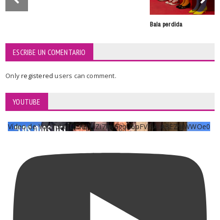
Bala perdida
ESCRIBE UN COMENTARIO
Only
registered
users can comment.
YOUTUBE
Vídeo de YouTube UCKqYjiZi7lzy6gqU6pFVFiA_A3EZ9JWWOe0