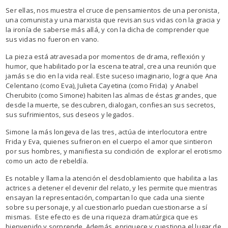
Ser ellas, nos muestra el cruce de pensamientos de una peronista,
una comunista y una marxista que revisan sus vidas con la gracia y
la ironía de saberse más allá, y con la dicha de comprender que
sus vidas no fueron en vano.
La pieza está atravesada por momentos de drama, reflexión y
humor, que habilitado por la escena teatral, crea una reunión que
jamás se dio en la vida real. Este suceso imaginario, logra que Ana
Celentano (como Eva), Julieta Cayetina (como Frida) y Anabel
Cherubito (como Simone) habiten las almas de éstas grandes, que
desde la muerte, se descubren, dialogan, confiesan sus secretos,
sus sufrimientos, sus deseos y legados.
Simone la más longeva de las tres, actúa de interlocutora entre
Frida y Eva, quienes sufrieron en el cuerpo el amor que sintieron
por sus hombres, y manifiesta su condición de explorar el erotismo
como un acto de rebeldía.
Es notable y llama la atención el desdoblamiento que habilita a las
actrices a detener el devenir del relato, y les permite que mientras
ensayan la representación, compartan lo que cada una siente
sobre su personaje, y al cuestionarlo puedan cuestionarse a sí
mismas. Este efecto es de una riqueza dramatúrgica que es
bienvenido y sorprende. Además, enriquece y cuestiona el lugar de