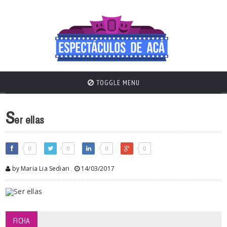
TOGGLE MENU
S
er ellas
0
0
0
0
by Maria Lia Sediari
,
14/03/2017
FICHA