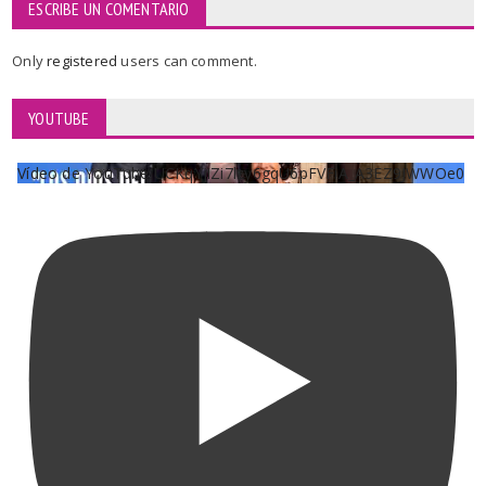
ESCRIBE UN COMENTARIO
Only
registered
users can comment.
YOUTUBE
Vídeo de YouTube UCKqYjiZi7lzy6gqU6pFVFiA_A3EZ9JWWOe0