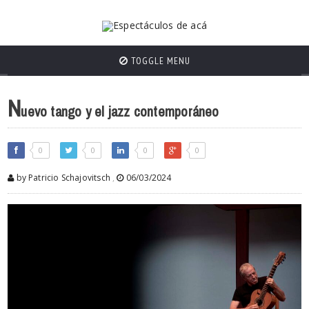
TOGGLE MENU
N
uevo tango y el jazz contemporáneo
0
0
0
0
by Patricio Schajovitsch
,
06/03/2024