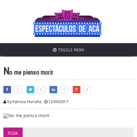
TOGGLE MENU
N
o me pienso morir
0
0
0
0
by Patricia Hurrahs
,
12/06/2017
FICHA