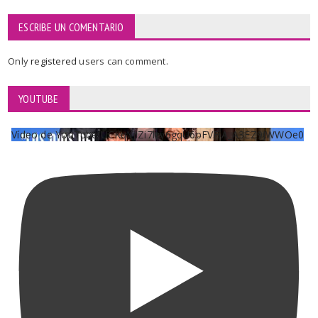
ESCRIBE UN COMENTARIO
Only
registered
users can comment.
YOUTUBE
Vídeo de YouTube UCKqYjiZi7lzy6gqU6pFVFiA_A3EZ9JWWOe0