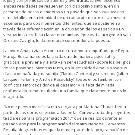
lujos y con promesas de sueños y aventuras. A nivel escénico
ambas realidades se resuelven con dispositivo simple, en un
presente de pocos elementos y un pasado que se visualiza con
más detalles en la intimidad de un camarote de barco. Un mismo
escenario para dos momentos diferentes, que se sostienen a
través de la diferenciación en la ocupación de los espacios y un
vestuario que refleja claramente ambas épocas. La acogedora sala
Orestes Caviglia, le da un marco contenedor a la puesta.
La joven Amalia viaja en busca de un amor acompañada por Pepa.
Maruja Bustamante es la criada que de manera poco sutil y
graciosa la previene y alerta –sin ser escuchada- sobre los peligros
de las pasiones. Mientras tanto, en la actualidad Amalia pasa sus
días acompañada por su hija (Claudia Cantero) y sus nietos (Julian
Larquier Tellarini y Andrés Rasdolsky), todos ellos también con
conflictos amorosos donde el desamor y la falta de mirada
profunda da como resultado una familia que claramente no es lo
imaginado.
“No me pienso morir” escrita y dirigida por Mariana Chaud, forma
parte de las obras seleccionadas en la “Convocatoria de proyectos
teatrales para la programación 2017” que se realizó durante el
pasado año para la programación del teatro Nacional Cervantes.
Resulta de gran interés que la mayor parte de la programación de