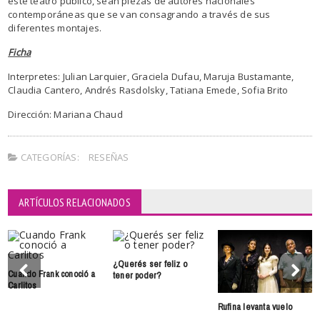
este teatro público, sean piezas de autores nacionales
contemporáneas que se van consagrando a través de sus
diferentes montajes.
Ficha
Interpretes: Julian Larquier, Graciela Dufau, Maruja Bustamante,
Claudia Cantero, Andrés Rasdolsky, Tatiana Emede, Sofia Brito
Dirección: Mariana Chaud
CATEGORÍAS:
RESEÑAS
ARTÍCULOS RELACIONADOS
¿Querés ser feliz o
Cuando Frank conoció a
tener poder?
Carlitos
Rufina levanta vuelo