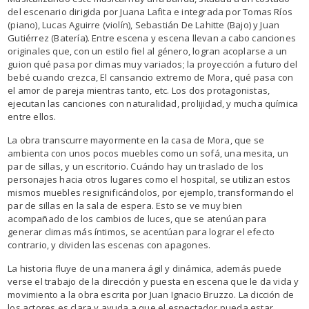
del escenario dirigida por Juana Lafita e integrada por Tomas Ríos
(piano), Lucas Aguirre (violín), Sebastián De Lahitte (Bajo) y Juan
Gutiérrez (Batería). Entre escena y escena llevan a cabo canciones
originales que, con un estilo fiel al género, logran acoplarse a un
guion qué pasa por climas muy variados; la proyección a futuro del
bebé cuando crezca, El cansancio extremo de Mora, qué pasa con
el amor de pareja mientras tanto, etc. Los dos protagonistas,
ejecutan las canciones con naturalidad, prolijidad, y mucha química
entre ellos.
La obra transcurre mayormente en la casa de Mora, que se
ambienta con unos pocos muebles como un sofá, una mesita, un
par de sillas, y un escritorio. Cuándo hay un traslado de los
personajes hacia otros lugares como el hospital, se utilizan estos
mismos muebles resignificándolos, por ejemplo, transformando el
par de sillas en la sala de espera. Esto se ve muy bien
acompañado de los cambios de luces, que se atenúan para
generar climas más íntimos, se acentúan para lograr el efecto
contrario, y dividen las escenas con apagones.
La historia fluye de una manera ágil y dinámica, además puede
verse el trabajo de la dirección y puesta en escena que le da vida y
movimiento a la obra escrita por Juan Ignacio Bruzzo. La dicción de
los actores es clara y ayuda a que el espectador pueda estar