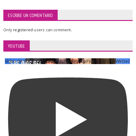
ESCRIBE UN COMENTARIO
Only
registered
users can comment.
YOUTUBE
Vídeo de YouTube UCKqYjiZi7lzy6gqU6pFVFiA_A3EZ9JWWOe0