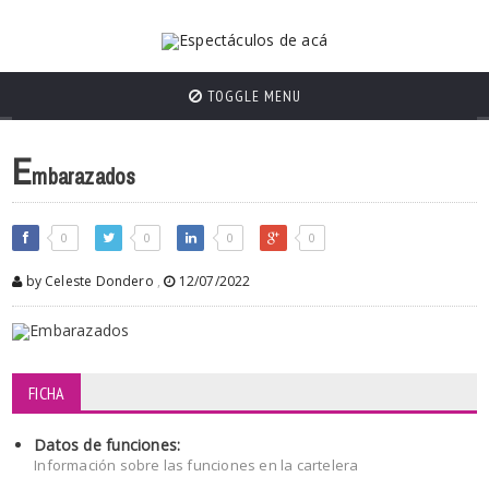
TOGGLE MENU
E
mbarazados
0
0
0
0
by Celeste Dondero
,
12/07/2022
FICHA
Datos de funciones:
Información sobre las funciones en la cartelera