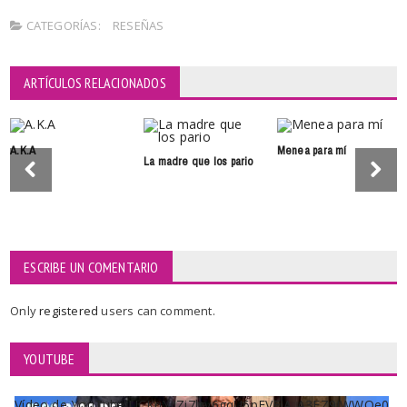
CATEGORÍAS:
RESEÑAS
ARTÍCULOS RELACIONADOS
A.K.A
Menea para mí
La madre que los pario
ESCRIBE UN COMENTARIO
Only
registered
users can comment.
YOUTUBE
Vídeo de YouTube UCKqYjiZi7lzy6gqU6pFVFiA_A3EZ9JWWOe0