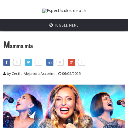
TOGGLE MENU
M
amma mía
0
0
0
0
by Cecilia Alejandra Accorinti
,
06/05/2025