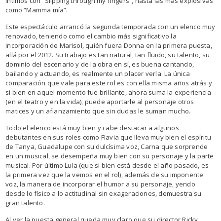
íntimos con “Slipping through my fingers”, hasta las más explosivas
como “Mamma mía”.
Este espectáculo arrancó la segunda temporada con un elenco muy
renovado, teniendo como el cambio más significativo la
incorporación de Marisol, quién fuera Donna en la primera puesta,
allá por el 2012. Su trabajo es tan natural, tan fluido, su talento, su
dominio del escenario y de la obra en sí, es buena cantando,
bailando y actuando, es realmente un placer verla. La única
comparación que vale para este rol es con ella misma años atrás y
si bien en aquel momento fue brillante, ahora suma la experiencia
(en el teatro y en la vida), puede aportarle al personaje otros
matices y un afianzamiento que sin dudas le suman mucho.
Todo el elenco está muy bien y cabe destacar a algunos
debutantes en sus roles como Flavia que lleva muy bien el espíritu
de Tanya, Guadalupe con su dulcísima voz, Carna que sorprende
en un musical, se desempeña muy bien con su personaje y la parte
musical. Por último Lula (que si bien está desde el año pasado, es
la primera vez que la vemos en el rol), además de su imponente
voz, la manera de incorporar el humor a su personaje, yendo
desde lo físico a lo actitudinal sin exageraciones, demuestra su
gran talento.
Al ver la puesta general queda muy claro que su director Ricky