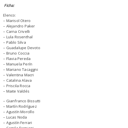
Ficha:
Elenco:
– Marisol Otero
– Alejandro Paker
– Carna Crivelli
– Lula Rosenthal
– Pablo Silva
– Guadalupe Devoto
– Bruno Coccia
– Flavia Pereda
– Manuela Perín
– Mariano Tacaggni
– Valentina Macri
– Catalina Alava
– Priscila Rocca
– Maite Valdés
– Gianfranco Bissutti
– Martín Rodríguez
– Agustín Morcillo
– Lucas Noda
– Agustín Ferrari
– Camila Damiani