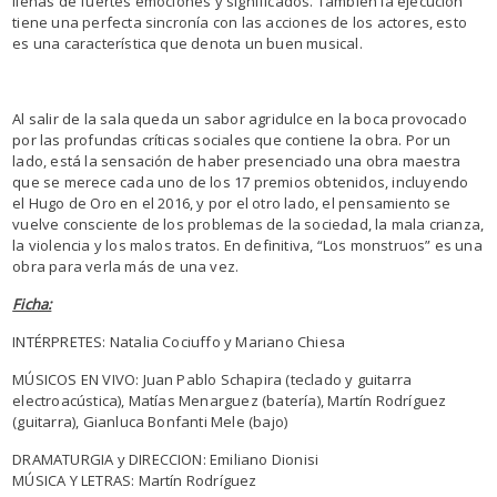
llenas de fuertes emociones y significados. También la ejecución
tiene una perfecta sincronía con las acciones de los actores, esto
es una característica que denota un buen musical.
Al salir de la sala queda un sabor agridulce en la boca provocado
por las profundas críticas sociales que contiene la obra. Por un
lado, está la sensación de haber presenciado una obra maestra
que se merece cada uno de los 17 premios obtenidos, incluyendo
el Hugo de Oro en el 2016, y por el otro lado, el pensamiento se
vuelve consciente de los problemas de la sociedad, la mala crianza,
la violencia y los malos tratos. En definitiva, “Los monstruos” es una
obra para verla más de una vez.
Ficha:
INTÉRPRETES: Natalia Cociuffo y Mariano Chiesa
MÚSICOS EN VIVO: Juan Pablo Schapira (teclado y guitarra
electroacústica), Matías Menarguez (batería), Martín Rodríguez
(guitarra), Gianluca Bonfanti Mele (bajo)
DRAMATURGIA y DIRECCION: Emiliano Dionisi
MÚSICA Y LETRAS: Martín Rodríguez