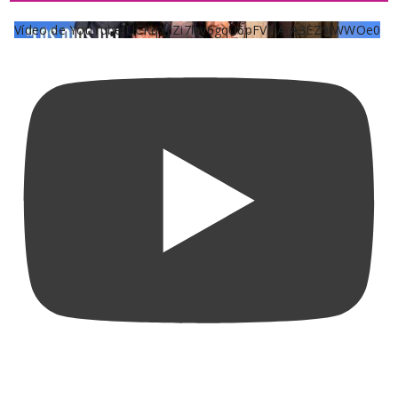
Vídeo de YouTube UCKqYjiZi7lzy6gqU6pFVFiA_A3EZ9JWWOe0