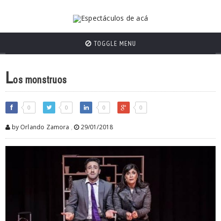
TOGGLE MENU
L
os monstruos
0
0
0
0
by Orlando Zamora
,
29/01/2018