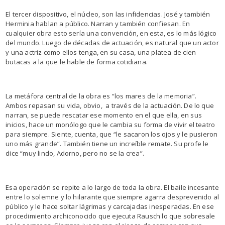
El tercer dispositivo, el núcleo, son las infidencias. José y también
Herminia hablan a público. Narran y también confiesan. En
cualquier obra esto sería una convención, en esta, es lo más lógico
del mundo. Luego de décadas de actuación, es natural que un actor
y una actriz como ellos tenga, en su casa, una platea de cien
butacas a la que le hable de forma cotidiana.
La metáfora central de la obra es “los mares de la memoria”.
Ambos repasan su vida, obvio, a través de la actuación. De lo que
narran, se puede rescatar ese momento en el que ella, en sus
inicios, hace un monólogo que le cambia su forma de vivir el teatro
para siempre. Siente, cuenta, que “le sacaron los ojos y le pusieron
uno más grande”. También tiene un increíble remate. Su profe le
dice “muy lindo, Adorno, pero no se la crea”.
Esa operación se repite a lo largo de toda la obra. El baile incesante
entre lo solemne y lo hilarante que siempre agarra desprevenido al
público y le hace soltar lágrimas y carcajadas inesperadas. En ese
procedimiento archiconocido que ejecuta Rausch lo que sobresale