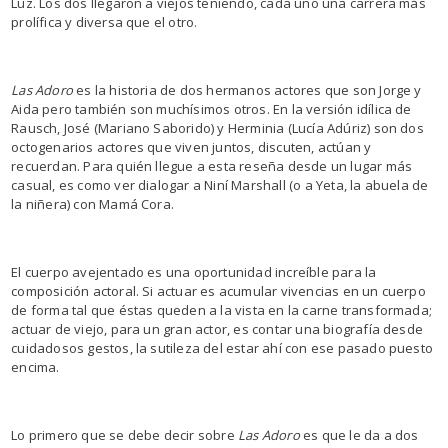
Luz. Los dos llegaron a viejos teniendo, cada uno una carrera más
prolífica y diversa que el otro.
Las Adoro
es la historia de dos hermanos actores que son Jorge y
Aida pero también son muchísimos otros. En la versión idílica de
Rausch, José (Mariano Saborido) y Herminia (Lucía Adúriz) son dos
octogenarios actores que viven juntos, discuten, actúan y
recuerdan. Para quién llegue a esta reseña desde un lugar más
casual, es como ver dialogar a Niní Marshall (o a Yeta, la abuela de
la niñera) con Mamá Cora.
El cuerpo avejentado es una oportunidad increíble para la
composición actoral. Si actuar es acumular vivencias en un cuerpo
de forma tal que éstas queden a la vista en la carne transformada;
actuar de viejo, para un gran actor, es contar una biografía desde
cuidadosos gestos, la sutileza del estar ahí con ese pasado puesto
encima.
Lo primero que se debe decir sobre
Las Adoro
es que le da a dos