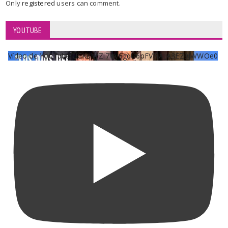
Only
registered
users can comment.
YOUTUBE
Vídeo de YouTube UCKqYjiZi7lzy6gqU6pFVFiA_A3EZ9JWWOe0