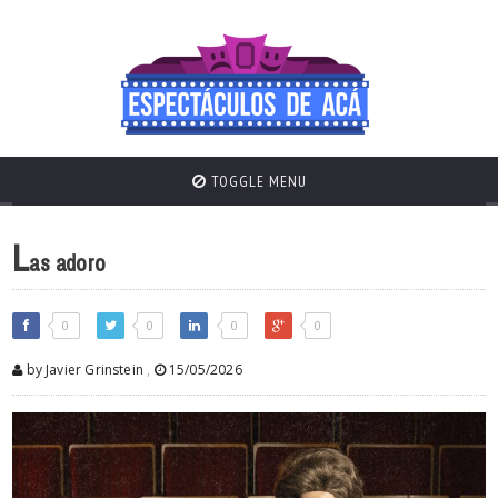
TOGGLE MENU
L
as adoro
0
0
0
0
by Javier Grinstein
,
15/05/2026