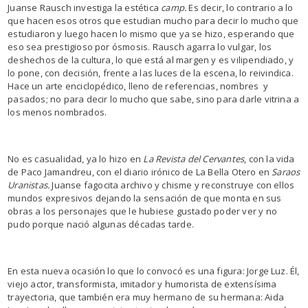
Juanse Rausch investiga la estética
camp.
Es decir, lo contrario a lo
que hacen esos otros que estudian mucho para decir lo mucho que
estudiaron y luego hacen lo mismo que ya se hizo, esperando que
eso sea prestigioso por ósmosis. Rausch agarra lo vulgar, los
deshechos de la cultura, lo que está al margen y es vilipendiado, y
lo pone, con decisión, frente a las luces de la escena, lo reivindica.
Hace un arte enciclopédico, lleno de referencias, nombres y
pasados; no para decir lo mucho que sabe, sino para darle vitrina a
los menos nombrados.
No es casualidad, ya lo hizo en
La Revista del Cervantes
, con la vida
de Paco Jamandreu, con el diario irónico de La Bella Otero en
Saraos
Uranistas.
Juanse fagocita archivo y chisme y reconstruye con ellos
mundos expresivos dejando la sensación de que monta en sus
obras a los personajes que le hubiese gustado poder ver y no
pudo porque nació algunas décadas tarde.
En esta nueva ocasión lo que lo convocó es una figura: Jorge Luz. Él,
viejo actor, transformista, imitador y humorista de extensísima
trayectoria, que también era muy hermano de su hermana: Aida