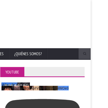
ES
¿QUIÉNES SOMOS?
YOUTUBE
Vídeo de YouTube
UCKqYjiZi7lzy6gqU6pFVFiA_A3EZ9JWWOe0