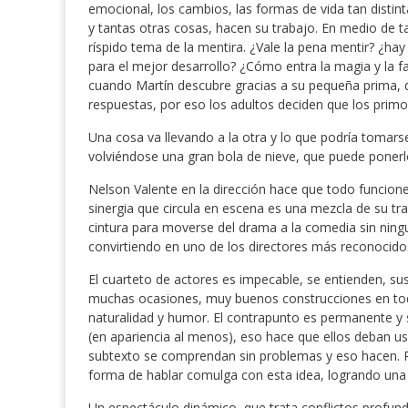
emocional, los cambios, las formas de vida tan distin
y tantas otras cosas, hacen su trabajo.
En medio de tan
ríspido tema de la mentira.
¿Vale la pena mentir?
¿hay
para el mejor desarrollo?
¿Cómo entra la magia y la f
cuando Martín descubre gracias a su pequeña prima, q
respuestas, por eso los adultos deciden que los primos
Una cosa va llevando a la otra y lo que podría toma
volviéndose una gran bola de nieve, que puede ponerl
Nelson Valente en la dirección hace que todo funcione
sinergia que circula en escena es una mezcla de su tra
cintura para moverse del drama a la comedia sin ningu
convirtiendo en uno de los directores más reconocidos
El cuarteto de actores es impecable, se entienden, su
muchas ocasiones, muy buenos construcciones en todo
naturalidad y humor. El contrapunto es permanente y s
(en apariencia al menos), eso hace que ellos deban us
subtexto se comprendan sin problemas y eso hacen. Pun
forma de hablar comulga con esta idea, logrando una d
Un espectáculo dinámico, que trata conflictos profun