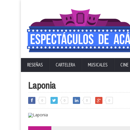
RESEÑAS
CARTELERA
MUSICALES
CINE
Laponia
0
0
0
0