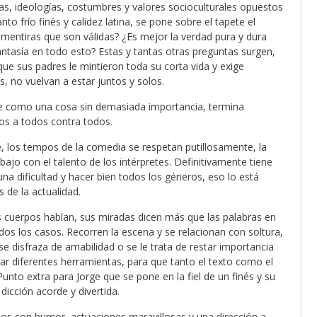
tas, ideologías, costumbres y valores socioculturales opuestos
to frío finés y calidez latina, se pone sobre el tapete el
 mentiras que son válidas?
¿Es mejor la verdad pura y dura
antasía en todo esto?
Estas y tantas otras preguntas surgen,
ue sus padres le mintieron toda su corta vida y exige
, no vuelvan a estar juntos y solos.
rse como una cosa sin demasiada importancia, termina
os a todos contra todos.
, los tempos de la comedia se respetan putillosamente, la
bajo con el talento de los intérpretes. Definitivamente tiene
na dificultad y hacer bien todos los géneros, eso lo está
 de la actualidad.
s cuerpos hablan, sus miradas dicen más que las palabras en
s los casos. Recorren la escena y se relacionan con soltura,
e disfraza de amabilidad o se le trata de restar importancia
ar diferentes herramientas, para que tanto el texto como el
to extra para Jorge que se pone en la fiel de un finés y su
icción acorde y divertida.
dos con humor, actuaciones maravillosas y una dirección a