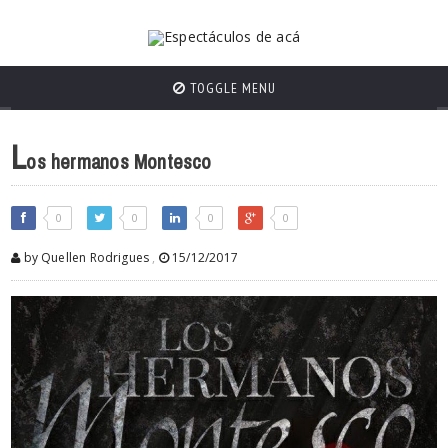
TOGGLE MENU
L
os hermanos Montesco
0
0
0
0
by Quellen Rodrigues
,
15/12/2017