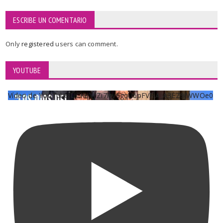
ESCRIBE UN COMENTARIO
Only
registered
users can comment.
YOUTUBE
Vídeo de YouTube UCKqYjiZi7lzy6gqU6pFVFiA_A3EZ9JWWOe0