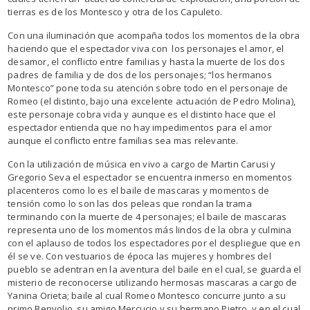
tierras es de los Montesco y otra de los Capuleto.
Con una iluminación que acompaña todos los momentos de la obra
haciendo que el espectador viva con los personajes el amor, el
desamor, el conflicto entre familias y hasta la muerte de los dos
padres de familia y de dos de los personajes; “los hermanos
Montesco” pone toda su atención sobre todo en el personaje de
Romeo (el distinto, bajo una excelente actuación de Pedro Molina),
este personaje cobra vida y aunque es el distinto hace que el
espectador entienda que no hay impedimentos para el amor
aunque el conflicto entre familias sea mas relevante.
Con la utilización de música en vivo a cargo de Martin Carusi y
Gregorio Seva el espectador se encuentra inmerso en momentos
placenteros como lo es el baile de mascaras y momentos de
tensión como lo son las dos peleas que rondan la trama
terminando con la muerte de 4 personajes; el baile de mascaras
representa uno de los momentos más lindos de la obra y culmina
con el aplauso de todos los espectadores por el despliegue que en
él se ve. Con vestuarios de época las mujeres y hombres del
pueblo se adentran en la aventura del baile en el cual, se guarda el
misterio de reconocerse utilizando hermosas mascaras a cargo de
Yanina Orieta; baile al cual Romeo Montesco concurre junto a su
primo Benvolio, su amigo Mercucio y su hermano Pietro, y en el cual