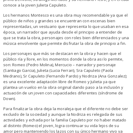
conoce a la joven Julieta Capuleto.
Los hermanos Montesco es una obra muy recomendable ya que el
público de niños y grandes se encuentran con escenas bien
representadas, un vestuario que representa lo que usaban en esa
época, un narrador que ayuda desde el principio a entender de
que se trata la obra, personajes con roles bien diferenciados y una
música envolvente que permite disfrutar la obra de principio a fin.
Los personajes que más se destacan en la obra y hacen que el
público ría y llore, en los momentos donde la obra asi lo permite,
son: Romeo (Pedro Molina), Mercucio – narrador y personaje
(Santiago Garcia), Julieta (Lucia Ferrari), Sra Capuleto (Paola
Medrano), Sr Capuleto (Fernando Pardo) y Nodriza (Ana Gonzalez);
es una excelente adaptación libre de Romeo y Julieta ya que
plantea un vuelco en la obra original dando paso a la inclusión y
actuación de un joven con capacidades diferentes (síndrome de
Down).
Para finalizar la obra deja la moraleja que el diferente no debe ser
excluido de la sociedad y aunque la Nodriza es relegada de sus
actividades y echada por la familia Capuleto por no haber matado
al distinto (Romeo) el joven, logra continuar su vida lejos de su
amor pero manteniendo los lazos con su único hermano vivo ya