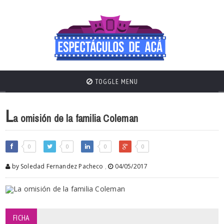
TOGGLE MENU
L
a omisión de la familia Coleman
0
0
0
0
by Soledad Fernandez Pacheco
,
04/05/2017
FICHA