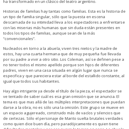
ha transformado en un clásico del teatro argentino.
Historias de familias hay tantas como familias. Esta es la historia de
un tipo de familia singular, sólo que la puesta en escena
descarnada de su intimidad lleva a los espectadores a enfrentarse
con las miserias más humanas que sin duda están presentes en
todos los tipos de familias, aunque sean de la más
“convencionales”.
Nucleados en torno a la abuela, viven tres nietos y la madre de
estos, hay una cuarta hermana que de muy pequeña fue llevada
por su padre a vivir a otro sitio. Los Coleman, así se definen pese a
no tener todos el mismo apellido porque son hijos de diferentes
padres, viven en una casa situada en algún lugar que nunca se
especifica y que pareciera estar al borde del estallido constante, al
igual que todos sus habitantes.
Hay algo intrigante ya desde el título de la pieza, el espectador se
ve tentado de saber cuál es esa gran omisión que se anuncia. El
tema es que mas allá de las múltiples interpretaciones que puedan
darse a la obra, no es sólo una la omisión. Este grupo se mueve en
un espacio agujereado, construido más de vacíos y silencios que
de certezas. Sólo el personaje de Marito suelta brutales verdades
como quien dice buen día, pero paradójicamente es quien tiene