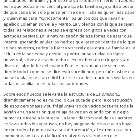
dificultades mentales y por eso nunca lo toman en serio. La abuela
es la que ocupa el rol central para que la familia siga junta a pesar
de que cada uno sólo piensa en irse de allí. Ella es quien más sabe
y quien más calla. “curiosamente” los únicos dos que llevan el
apellido Coleman son ella y Marito. La violencia con la que se tejen
todas las relaciones a veces se expresa con gritos a veces con
actitudes pasivas. En la naturalización de esa forma de estar que
intenta ignorando anular los hechos que laten por detrás de lo que
se nos muestra, radica la fuerza visceral de la obra. La familia es la
célula de la sociedad y desde lo particular se vuelve un tópico
universal, tal vez a eso de deba el éxito obtenido en lugares tan
disimiles alrededor del mundo. En ese entramado de silencios
donde todo lo que no se dice está sucediendo, pero aún así de eso
no se habla, no es tan difícil hacerse eco de situaciones vividas en
toda las familias o en todas las sociedades.
Sobre esos huecos se levanta la estructura de
La omisión…
dramáticamente no es mucho lo que sucede, pero la construcción
de esos personajes y su frágil universo de vacíos sostiene toda la
acción en una tensión que relaja de vez en cuando con el negro
humor que trabaja la puesta. La labor descomunal de sus actores
se lleva todos los aplausos, no hay ninguno de ellos que no haya
encontrado el punto justo a su interpretación, al extremo que por
momentos uno olvida la ficción y al verlos viviendo en ese