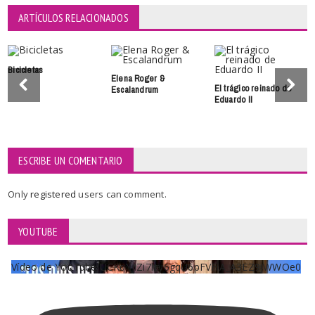
ARTÍCULOS RELACIONADOS
Bicicletas
Elena Roger &
El trágico reinado de
Escalandrum
Eduardo II
ESCRIBE UN COMENTARIO
Only
registered
users can comment.
YOUTUBE
Vídeo de YouTube UCKqYjiZi7lzy6gqU6pFVFiA_A3EZ9JWWOe0