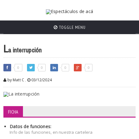
TOGGLE MENU
L
a interrupción
0
0
0
0
by Matt C
,
03/12/2024
FICHA
Datos de funciones:
Info de las funciones, en nuestra cartelera