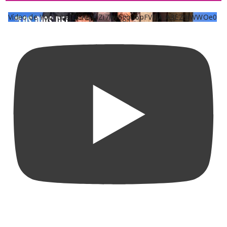
Vídeo de YouTube UCKqYjiZi7lzy6gqU6pFVFiA_A3EZ9JWWOe0