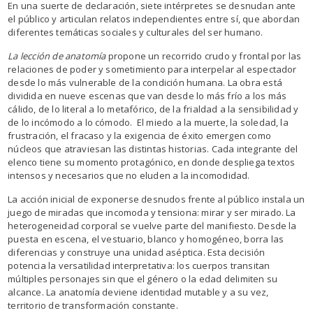
En una suerte de declaración, siete intérpretes se desnudan ante
el público y articulan relatos independientes entre sí, que abordan
diferentes temáticas sociales y culturales del ser humano.
La lección de anatomía
propone un recorrido crudo y frontal por las
relaciones de poder y sometimiento para interpelar al espectador
desde lo más vulnerable de la condición humana. La obra está
dividida en nueve escenas que van desde lo más frío a los más
cálido, de lo literal a lo metafórico, de la frialdad a la sensibilidad y
de lo incómodo a lo cómodo. El miedo a la muerte, la soledad, la
frustración, el fracaso y la exigencia de éxito emergen como
núcleos que atraviesan las distintas historias. Cada integrante del
elenco tiene su momento protagónico, en donde despliega textos
intensos y necesarios que no eluden a la incomodidad.
La acción inicial de exponerse desnudos frente al público instala un
juego de miradas que incomoda y tensiona: mirar y ser mirado. La
heterogeneidad corporal se vuelve parte del manifiesto. Desde la
puesta en escena, el vestuario, blanco y homogéneo, borra las
diferencias y construye una unidad aséptica. Esta decisión
potencia la versatilidad interpretativa: los cuerpos transitan
múltiples personajes sin que el género o la edad delimiten su
alcance. La anatomía deviene identidad mutable y a su vez,
territorio de transformación constante.