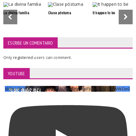
La divina familia
Clase póstuma
It happen to be
ESCRIBE UN COMENTARIO
Only
registered
users can comment.
YOUTUBE
Vídeo de YouTube UCKqYjiZi7lzy6gqU6pFVFiA_A3EZ9JWWOe0