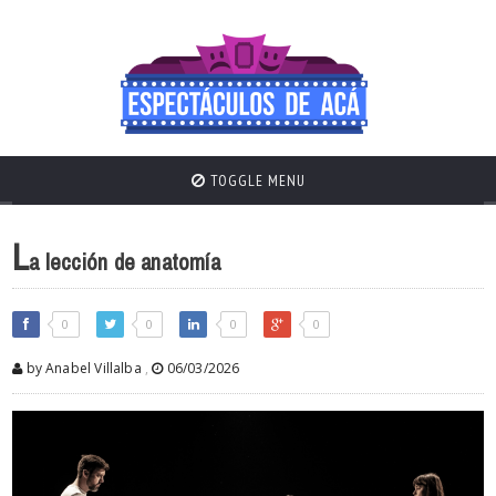
TOGGLE MENU
L
a lección de anatomía
0
0
0
0
by Anabel Villalba
,
06/03/2026