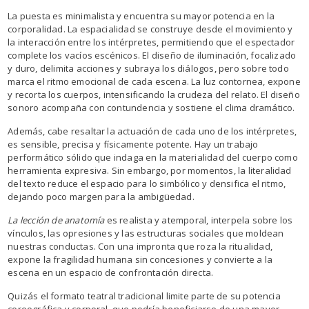
La puesta es minimalista y encuentra su mayor potencia en la
corporalidad. La espacialidad se construye desde el movimiento y
la interacción entre los intérpretes, permitiendo que el espectador
complete los vacíos escénicos. El diseño de iluminación, focalizado
y duro, delimita acciones y subraya los diálogos, pero sobre todo
marca el ritmo emocional de cada escena. La luz contornea, expone
y recorta los cuerpos, intensificando la crudeza del relato. El diseño
sonoro acompaña con contundencia y sostiene el clima dramático.
Además, cabe resaltar la actuación de cada uno de los intérpretes,
es sensible, precisa y físicamente potente. Hay un trabajo
performático sólido que indaga en la materialidad del cuerpo como
herramienta expresiva. Sin embargo, por momentos, la literalidad
del texto reduce el espacio para lo simbólico y densifica el ritmo,
dejando poco margen para la ambigüedad.
La lección de anatomía
es realista y atemporal, interpela sobre los
vínculos, las opresiones y las estructuras sociales que moldean
nuestras conductas. Con una impronta que roza la ritualidad,
expone la fragilidad humana sin concesiones y convierte a la
escena en un espacio de confrontación directa.
Quizás el formato teatral tradicional limite parte de su potencia
coreográfica y corporal, que podría beneficiarse de una mayor