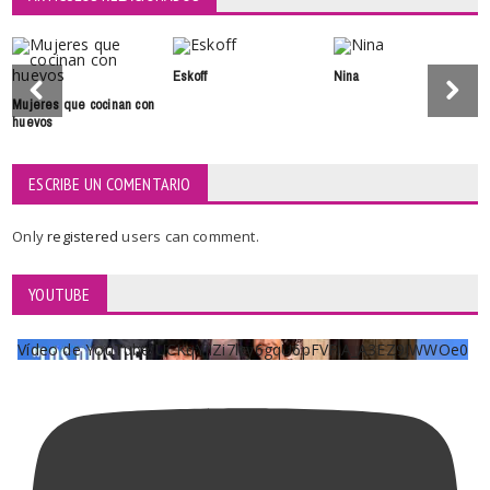
Eskoff
Nina
Mujeres que cocinan con
huevos
ESCRIBE UN COMENTARIO
Only
registered
users can comment.
YOUTUBE
Vídeo de YouTube UCKqYjiZi7lzy6gqU6pFVFiA_A3EZ9JWWOe0