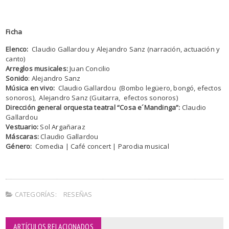
Ficha
Elenco:
Claudio Gallardou y Alejandro Sanz (narración, actuación y
canto)
Arreglos musicales:
Juan Concilio
Sonido
: Alejandro Sanz
Música en vivo:
Claudio Gallardou (Bombo legüero, bongó, efectos
sonoros), Alejandro Sanz (Guitarra, efectos sonoros)
Dirección general orquesta teatral “Cosa e´Mandinga”:
Claudio
Gallardou
Vestuario:
Sol Argañaraz
Máscaras:
Claudio Gallardou
Género:
Comedia | Café concert | Parodia musical
CATEGORÍAS:
RESEÑAS
ARTÍCULOS RELACIONADOS