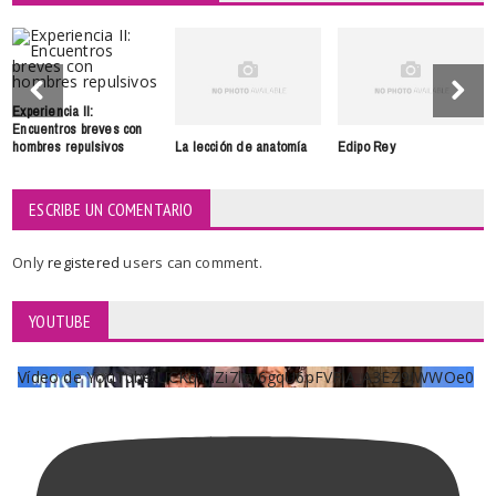
Experiencia II:
Encuentros breves con
La lección de anatomía
Edipo Rey
hombres repulsivos
ESCRIBE UN COMENTARIO
Only
registered
users can comment.
YOUTUBE
Vídeo de YouTube UCKqYjiZi7lzy6gqU6pFVFiA_A3EZ9JWWOe0