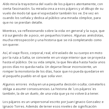
Aldo mira la trayectoria del vuelo de los pájaros atentamente, con
cierta fascinación. Su mirada crea a esos pájaros y al dibujo de su
vuelo de modo tal que el espectador también los ve. De vez en
cuando los señala y dedica al público una mirada cómplice, para
que no se pierdan detalle.
Mientras, va reflexionando sobre la vida: en general y la suya, que
irá surgiendo de a poco, en pequeños tramos. Algunas anécdotas,
mucha introspección y una historia que se irá completando como
sin querer.
Así, el viaje físico, corporal, real, el traslado de su cuerpo en moto
por la ruta a Salta, se convierte en un viaje interior que se proyecta
hasta el público. De su vida simple, la que llevaba hasta hacía unos
pocos días no queda nada. Un dejarse llevar inconsciente, un
romper la monotonía de los días, hace que no pueda quedarse en
el pequeño pueblo en el que solía vivir.
Algunos errores incluyen una pequeña decisión oculta; cometerlos
obliga a asumir consecuencias. La historia de ´Los pájaros´es
también, la de un duelo, de una vida que ya no volverá a tener.
Los pájaros es un unipersonal escrito por Juan Ignacio Gonzalez e
Ignacio Torres. Además de tener esos niveles de significación