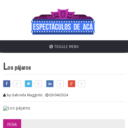
TOGGLE MENU
L
os pájaros
0
0
0
0
by Gabriela Maggiolo
,
03/04/2024
FICHA