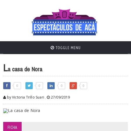
TOGGLE MENU
L
a casa de Nora
0
0
0
0
by Victoria Trillo Suari
,
27/09/2019
FICHA