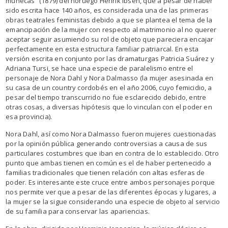
muñecas” (1879) del noruego Henrik Ibsen, que a pesar de haber
sido escrita hace 140 años, es considerada una de las primeras
obras teatrales feministas debido a que se plantea el tema de la
emancipación de la mujer con respecto al matrimonio al no querer
aceptar seguir asumiendo su rol de objeto que pareciera encajar
perfectamente en esta estructura familiar patriarcal. En esta
versión escrita en conjunto por las dramaturgas Patricia Suárez y
Adriana Tursi, se hace una especie de paralelismo entre el
personaje de Nora Dahl y Nora Dalmasso (la mujer asesinada en
su casa de un country cordobés en el año 2006, cuyo femicidio, a
pesar del tiempo transcurrido no fue esclarecido debido, entre
otras cosas, a diversas hipótesis que lo vinculan con el poder en
esa provincia).
Nora Dahl, así como Nora Dalmasso fueron mujeres cuestionadas
por la opinión pública generando controversias a causa de sus
particulares costumbres que iban en contra de lo establecido. Otro
punto que ambas tienen en común es el de haber pertenecido a
familias tradicionales que tienen relación con altas esferas de
poder. Es interesante este cruce entre ambos personajes porque
nos permite ver que a pesar de las diferentes épocas y lugares, a
la mujer se la sigue considerando una especie de objeto al servicio
de su familia para conservar las apariencias.