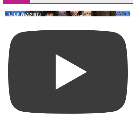
Vídeo de YouTube UCKqYjiZi7lzy6gqU6pFVFiA_A3EZ9JWWOe0