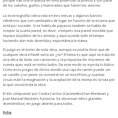
porque hay una orquesta en vivo) potencian la puesta y son parte
de los saludos, guiños y humoradas que hacen los actores.
La escenografía cobra vida en tres mesas y algunos bancos
cilíndricos que son cambiados de lugar en función de la escena que
está por suceder. Si se habla de payasos también se habla de
romper la cuarta pared, es decir, «romper» esa pared invisible que
separa al público de los artistas y aquí sucede todo el tiempo
haciendo aún más divertida y espontánea la trama.
El juego es el motor de esta obra, aunque se podría decir que de
cualquier obra infantil sería así ¿no? El tema es que aquí se trata de
una obra de texto con canciones y la propuesta de «hacemos de
cuenta que» está en todos lados. De este modo se inyecta lo lúdico.
Como esos juegos de chicos donde una caja de cartón puede ser
un castillo y un peine se convierte en un micrófono ¡y cuantas
cosas más! la imaginación y la aceptación de la misma es la ruta por
la que circula toda la obra.
El trío compuesto por Cecilia Carrizo (Caramelito) Dan Breitman y
Juan Manuel Beisteiro funciona. Se observan niños grandes
divirtiéndose, en juego abierto para todos.
Ficha