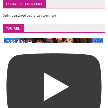
ESCRIBE UN COMENTARIO
Only
registered
users can comment.
YOUTUBE
Vídeo de YouTube UCKqYjiZi7lzy6gqU6pFVFiA_A3EZ9JWWOe0