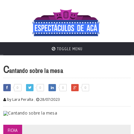
TOGGLE MENU
C
antando sobre la mesa
0
0
0
0
by Lara Peralta
,
28/07/2023
FICHA