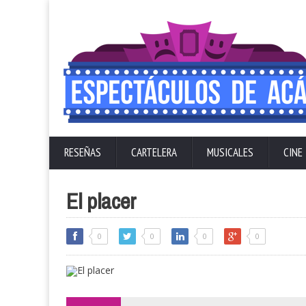
RESEÑAS
CARTELERA
MUSICALES
CINE
El placer
0
0
0
0