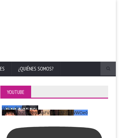
ES
¿QUIÉNES SOMOS?
YOUTUBE
Vídeo de YouTube
UCKqYjiZi7lzy6gqU6pFVFiA_A3EZ9JWWOe0