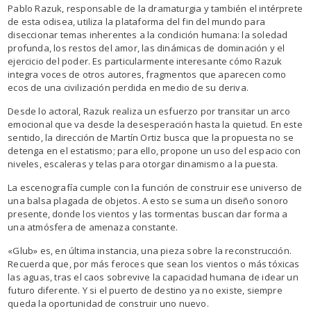
Pablo Razuk, responsable de la dramaturgia y también el intérprete
de esta odisea, utiliza la plataforma del fin del mundo para
diseccionar temas inherentes a la condición humana: la soledad
profunda, los restos del amor, las dinámicas de dominación y el
ejercicio del poder. Es particularmente interesante cómo Razuk
integra voces de otros autores, fragmentos que aparecen como
ecos de una civilización perdida en medio de su deriva.
Desde lo actoral, Razuk realiza un esfuerzo por transitar un arco
emocional que va desde la desesperación hasta la quietud. En este
sentido, la dirección de Martín Ortiz busca que la propuesta no se
detenga en el estatismo; para ello, propone un uso del espacio con
niveles, escaleras y telas para otorgar dinamismo a la puesta.
La escenografía cumple con la función de construir ese universo de
una balsa plagada de objetos. A esto se suma un diseño sonoro
presente, donde los vientos y las tormentas buscan dar forma a
una atmósfera de amenaza constante.
«Glub» es, en última instancia, una pieza sobre la reconstrucción.
Recuerda que, por más feroces que sean los vientos o más tóxicas
las aguas, tras el caos sobrevive la capacidad humana de idear un
futuro diferente. Y si el puerto de destino ya no existe, siempre
queda la oportunidad de construir uno nuevo.