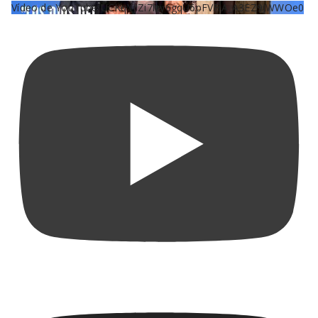
Vídeo de YouTube UCKqYjiZi7lzy6gqU6pFVFiA_A3EZ9JWWOe0