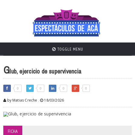
TOGGLE MENU
G
lub, ejercicio de supervivencia
0
0
0
0
by Matias Creche
,
18/03/2026
FICHA