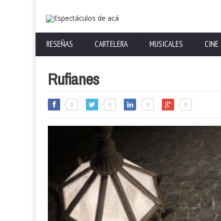
RESEÑAS
CARTELERA
MUSICALES
CINE
Rufianes
0
0
0
0