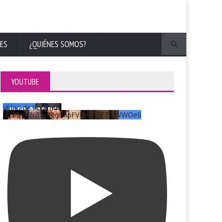
ES
¿QUIÉNES SOMOS?
YOUTUBE
Vídeo de YouTube
UCKqYjiZi7lzy6gqU6pFVFiA_A3EZ9JWWOe0