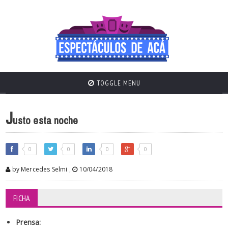
TOGGLE MENU
J
usto esta noche
0
0
0
0
by Mercedes Selmi
,
10/04/2018
FICHA
Prensa: