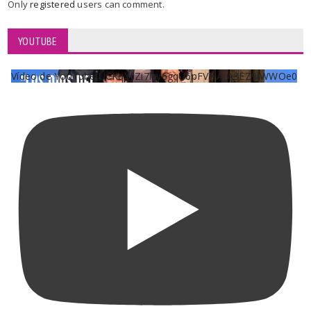
Only
registered
users can comment.
YOUTUBE
Vídeo de YouTube UCKqYjiZi7lzy6gqU6pFVFiA_A3EZ9JWWOe0