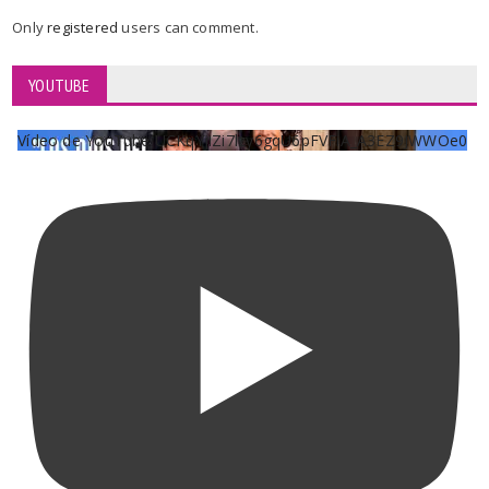
Only
registered
users can comment.
YOUTUBE
Vídeo de YouTube UCKqYjiZi7lzy6gqU6pFVFiA_A3EZ9JWWOe0