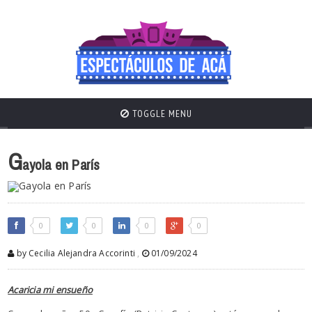
TOGGLE MENU
G
ayola en París
0
0
0
0
by Cecilia Alejandra Accorinti
,
01/09/2024
Acaricia mi ensueño