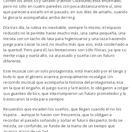
Corren los años 50 y Serafín (Patricio Coutoune) está encerrado,
pero no sólo en cuatro paredes con poca distancia entre sí, sino
que pareciera estarlo en el pasado, en sus días de antaño, cuando
la gloria lo acompañaba arriba del ring.
Día tras día, la rutina es inevitable, siempre lo mismo, el espacio
reducido no le permite hacer mucho más, una cama pequeña, una
mesita con un tacho de lata para higienizarse y una taza haciendo
juego para saciar la sed, no mucho más que eso, está condenado a
la quietud. Pero para él, las limitaciones son sólo físicas, ya que su
mente viaja y vuela alto, va al pasado y sueña con un futuro
diferente.
Este musical con un solo protagonista, está marcado por el tango y
todo lo que el género acarrea, principalmente nostalgia. Un
recorrido musical que acompaña la historia del protagonista, esa
en la que el engaño, el juego sucio y la traición, lo obligaron a colgar
sus guantes de box, que interrumpieron un futuro prometedor y le
trastocaron la vida para siempre.
Recuerdos que invaden los sueños, que llegan cuando él no los
espera… aunque lo hacen con frecuencia, que lo obligan a
recordar el pasado soñando y soñar el futuro despierto, todo se
mezcla, se confunde, se funde de la mano de un tiempo que
avanza al son de un 2×4.