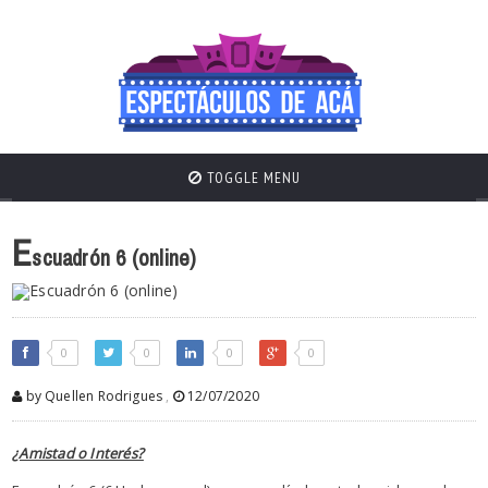
TOGGLE MENU
E
scuadrón 6 (online)
0
0
0
0
by Quellen Rodrigues
,
12/07/2020
¿Amistad o Interés?