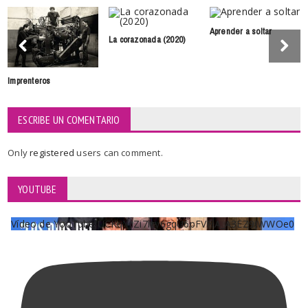
Aprender a soltar
La corazonada (2020)
Imprenteros
ESCRIBE UN COMENTARIO
Only
registered
users can comment.
YOUTUBE
Vídeo de YouTube UCKqYjiZi7lzy6gqU6pFVFiA_A3EZ9JWWOe0