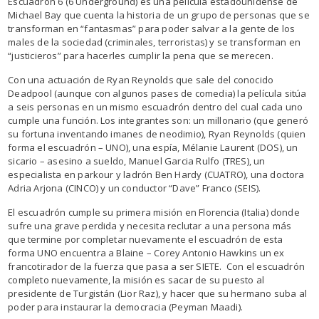
Escuadrón 6 (6 Underground) es una película estadounidense de
Michael Bay que cuenta la historia de un grupo de personas que se
transforman en “fantasmas” para poder salvar a la gente de los
males de la sociedad (criminales, terroristas) y se transforman en
“justicieros” para hacerles cumplir la pena que se merecen.
Con una actuación de Ryan Reynolds que sale del conocido
Deadpool (aunque con algunos pases de comedia) la película sitúa
a seis personas en un mismo escuadrón dentro del cual cada uno
cumple una función. Los integrantes son: un millonario (que generó
su fortuna inventando imanes de neodimio), Ryan Reynolds (quien
forma el escuadrón – UNO), una espía, Mélanie Laurent (DOS), un
sicario – asesino a sueldo, Manuel Garcia Rulfo (TRES), un
especialista en parkour y ladrón Ben Hardy (CUATRO), una doctora
Adria Arjona (CINCO) y un conductor “Dave” Franco (SEIS).
El escuadrón cumple su primera misión en Florencia (Italia) donde
sufre una grave perdida y necesita reclutar a una persona más
que termine por completar nuevamente el escuadrón de esta
forma UNO encuentra a Blaine – Corey Antonio Hawkins un ex
francotirador de la fuerza que pasa a ser SIETE. Con el escuadrón
completo nuevamente, la misión es sacar de su puesto al
presidente de Turgistán (Lior Raz), y hacer que su hermano suba al
poder para instaurar la democracia (Peyman Maadi).