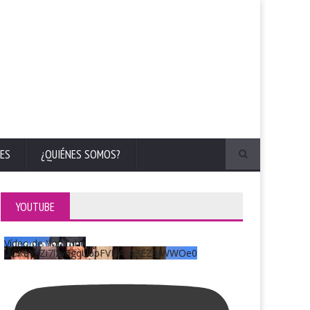
ES
¿QUIÉNES SOMOS?
YOUTUBE
Vídeo de YouTube
UCKqYjiZi7lzy6gqU6pFVFiA_A3EZ9JWWOe0