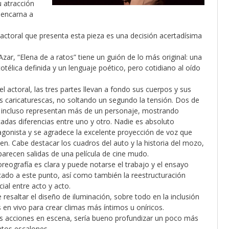
u atracción
 encarna a
 actoral que presenta esta pieza es una decisión acertadísima
 Azar, “Elena de a ratos” tiene un guión de lo más original: una
otélica definida y un lenguaje poético, pero cotidiano al oído
el actoral, las tres partes llevan a fondo sus cuerpos y sus
s caricaturescas, no soltando un segundo la tensión. Dos de
s incluso representan más de un personaje, mostrando
adas diferencias entre uno y otro. Nadie es absoluto
agonista y se agradece la excelente proyección de voz que
en. Cabe destacar los cuadros del auto y la historia del mozo,
parecen salidas de una película de cine mudo.
oreografía es clara y puede notarse el trabajo y el ensayo
cado a este punto, así como también la reestructuración
ial entre acto y acto.
 resaltar el diseño de iluminación, sobre todo en la inclusión
s en vivo para crear climas más íntimos u oníricos.
las acciones en escena, sería bueno profundizar un poco más
ntos escalones.