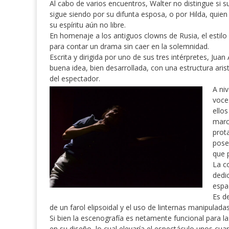
Al cabo de varios encuentros, Walter no distingue si s
sigue siendo por su difunta esposa, o por Hilda, quien
su espíritu aún no libre.
En homenaje a los antiguos clowns de Rusia, el estilo
para contar un drama sin caer en la solemnidad.
Escrita y dirigida por uno de sus tres intérpretes, Juan
buena idea, bien desarrollada, con una estructura arist
del espectador.
A niv
voce
ello
marc
prot
pose
que 
La c
dedi
espac
Es de
de un farol elipsoidal y el uso de linternas manipulada
Si bien la escenografía es netamente funcional para 
en su diseño, lo cual elevaría el espectáculo unos cua