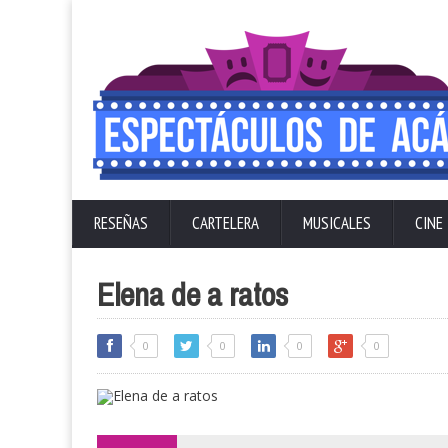
RESEÑAS
CARTELERA
MUSICALES
CINE
Elena de a ratos
0
0
0
0