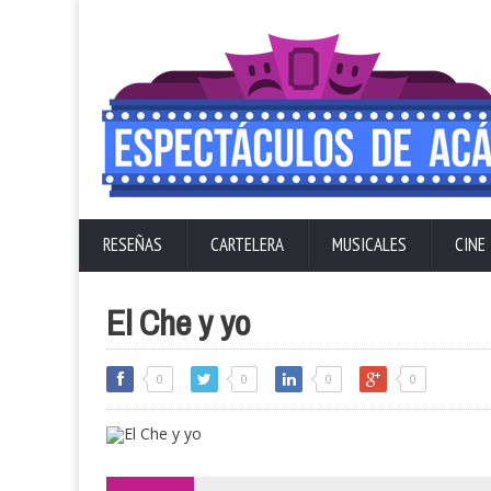
RESEÑAS
CARTELERA
MUSICALES
CINE
El Che y yo
0
0
0
0