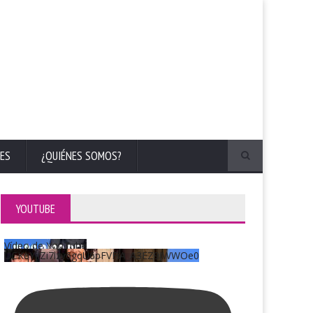
ES
¿QUIÉNES SOMOS?
YOUTUBE
Vídeo de YouTube
UCKqYjiZi7lzy6gqU6pFVFiA_A3EZ9JWWOe0