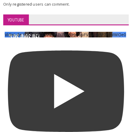
Only
registered
users can comment.
YOUTUBE
Vídeo de YouTube UCKqYjiZi7lzy6gqU6pFVFiA_A3EZ9JWWOe0