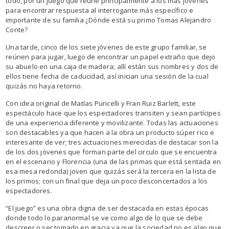
todo, por un juego que reúne principalmente a los más jóvenes
para encontrar respuesta al interrogante más específico e
importante de su familia ¿Dónde está su primo Tomas Alejandro
Conte?
Una tarde, cinco de los siete jóvenes de este grupo familiar, se
reúnen para jugar, luego de encontrar un papel extraño que dejo
su abuelo en una caja de madera; allí están sus nombres y dos de
ellos tiene fecha de caducidad, así inician una sesión de la cual
quizás no haya retorno.
Con idea original de Matías Puricelli y Fran Ruiz Barlett, este
espectáculo hace que los espectadores transiten y sean partícipes
de una experiencia diferente y movilizante. Todas las actuaciones
son destacables ya que hacen a la obra un producto súper rico e
interesante de ver; tres actuaciones merecidas de destacar son la
de los dos jóvenes que forman parte del circulo que se encuentra
en el escenario y Florencia (una de las primas que está sentada en
esa mesa redonda) joven que quizás será la tercera en la lista de
los primos; con un final que deja un poco desconcertados a los
espectadores.
“El juego” es una obra digna de ser destacada en estas épocas
donde todo lo paranormal se ve como algo de lo que se debe
descreer o ser tomado en gracia ya que la sociedad no es algo que