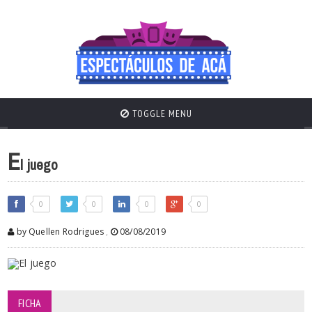
TOGGLE MENU
E
l juego
0
0
0
0
by Quellen Rodrigues
,
08/08/2019
FICHA