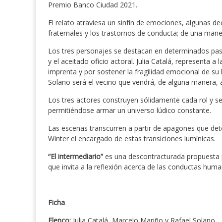
Premio Banco Ciudad 2021.
El relato atraviesa un sinfín de emociones, algunas d
fraternales y los trastornos de conducta; de una mane
Los tres personajes se destacan en determinados pasa
y el aceitado oficio actoral. Julia Catalá, representa 
imprenta y por sostener la fragilidad emocional de s
Solano será el vecino que vendrá, de alguna manera, a
Los tres actores construyen sólidamente cada rol y se 
permitiéndose armar un universo lúdico constante.
Las escenas transcurren a partir de apagones que det
Winter el encargado de estas transiciones lumínicas.
“El intermediario”
es una descontracturada propuesta pa
que invita a la reflexión acerca de las conductas human
Ficha
Elenco:
Julia Catalá, Marcelo Mariño y Rafael Solano