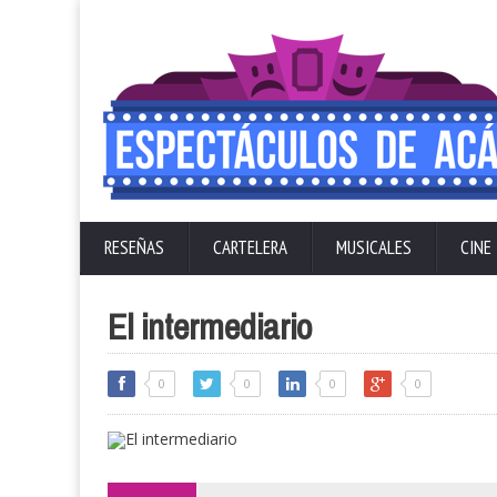
RESEÑAS
CARTELERA
MUSICALES
CINE
El intermediario
0
0
0
0