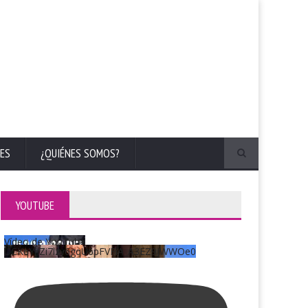
ES
¿QUIÉNES SOMOS?
YOUTUBE
Vídeo de YouTube
UCKqYjiZi7lzy6gqU6pFVFiA_A3EZ9JWWOe0