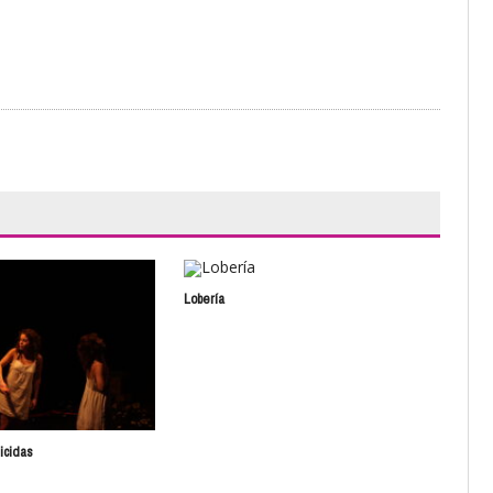
Lobería
Una 
uicidas