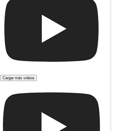
Cargar más videos
espina en el zapato
El declive